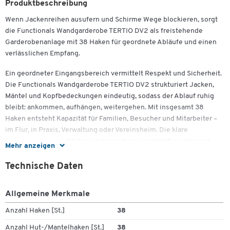
Produktbeschreibung
Wenn Jackenreihen ausufern und Schirme Wege blockieren, sorgt
die Functionals Wandgarderobe TERTIO DV2 als freistehende
Garderobenanlage mit 38 Haken für geordnete Abläufe und einen
verlässlichen Empfang.
Ein geordneter Eingangsbereich vermittelt Respekt und Sicherheit.
Die Functionals Wandgarderobe TERTIO DV2 strukturiert Jacken,
Mäntel und Kopfbedeckungen eindeutig, sodass der Ablauf ruhig
bleibt: ankommen, aufhängen, weitergehen. Mit insgesamt 38
Haken entsteht Kapazität für Familien, Besucher und Mitarbeiter –
im Flur, in Praxis, Verwaltung oder Vereinsheim. Die klare
Hakenanordnung hält Garderobenreihen gleichmäßig, reduziert
Mehr anzeigen
Suchzeiten und unterstützt einen gepflegten Gesamteindruck,
auch zu Stoßzeiten.
Technische Daten
Das eloxierte Aluminiumprofil in Silber steht für Formhaltigkeit und
Allgemeine Merkmale
eine wertige, sachliche Optik. Stützen und Längsstreben aus
epoxiertem Stahl arbeiten stabil mit; Kunststoffhaken schonen
Anzahl Haken [St.]
38
Textilien und sind sicher zu greifen. Glatte Oberflächen lassen sich
Anzahl Hut-/Mantelhaken [St.]
38
im Reinigungsplan zügig abwischen. Die freistehende Ausführung