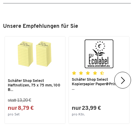
Gesamtmaße: B 1000 mm, H 1700 mm , 410 mm
Herstellergarantie: 25 Jahre (bei sachgemäßem Gebrauch
gemäß den Vorgaben des Herstellers, siehe beigefügtes
PDF-Dokument)
Unsere Empfehlungen für Sie
Schäfer Shop Select
Schäfer Shop Select
Kopierpapier Paper@Print, DIN
Haftnotizen, 75 x 75 mm, 100
...
B...
statt 13,20 €
nur 8,79 €
nur 23,99 €
pro Set
pro Ktn.