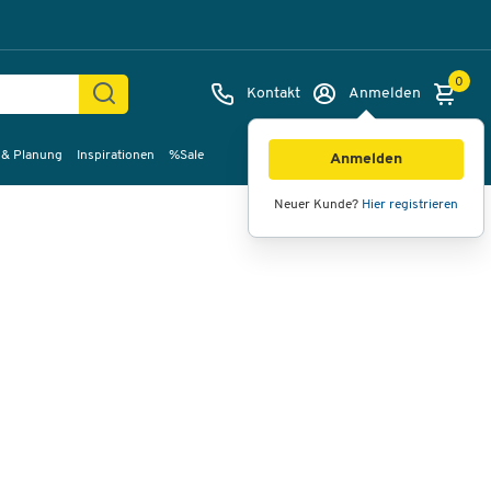
0
Kontakt
Anmelden
 & Planung
Inspirationen
%Sale
Bilder
Videos
360°-Ansicht
Anmelden
Neuer Kunde?
Hier registrieren