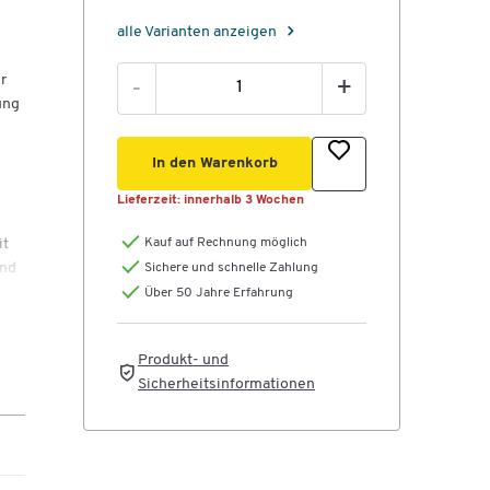
alle Varianten anzeigen
r
-
+
ung
In den Warenkorb
Lieferzeit:
innerhalb 3 Wochen
it
Kauf auf Rechnung möglich
und
Sichere und schnelle Zahlung
rm
Über 50 Jahre Erfahrung
nd
Produkt- und
Sicherheitsinformationen
das
der
h.