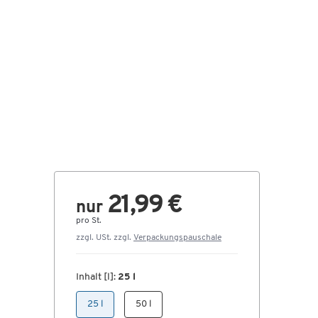
21,99 €
nur
pro St.
zzgl. USt. zzgl.
Verpackungspauschale
Inhalt [l]:
25 l
25 l
50 l