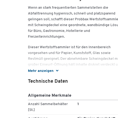
Wenn an stark frequentierten Sammelstellen die
Abfalltrennung hygienisch, schnell und platzsparend
gelingen soll, schafft dieser Probbax Wertstoffsammle
mit Schwingdeckel eine geordnete, wandbündige Lös
für Büro, Gastronomie, Hotellerie und
Freizeiteinrichtungen.
Dieser Wertstoffsammler ist für den Innenbereich
vorgesehen und für Papier, Kunststoff, Glas sowie
Restmüll geeignet. Der abnehmbare Schwingdeckel m
großer Einwurf-Öffnung hält Inhalte diskret verdeckt 
unterstützt saubere Übergaben. Die wandbündige Fo
Mehr anzeigen
spart Stellfläche und erleichtert die Wegeführung in
Technische Daten
Fluren, Foyers oder Sanitärzonen. Ohne Inneneimer u
ohne Griff bleibt die Konstruktion übersichtlich, der
Beutelwechsel erfolgt direkt und zügig. In der
Allgemeine Merkmale
Objektausstattung und im Facility Management sorgt 
Anzahl Sammelbehälter
1
System für klare Prozesse an Sammelstationen – von 
[St.]
Teeküche bis zum Fitness- oder Veranstaltungsbereic