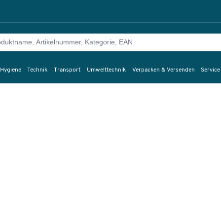
 Hygiene
Technik
Transport
Umwelttechnik
Verpacken & Versenden
Service