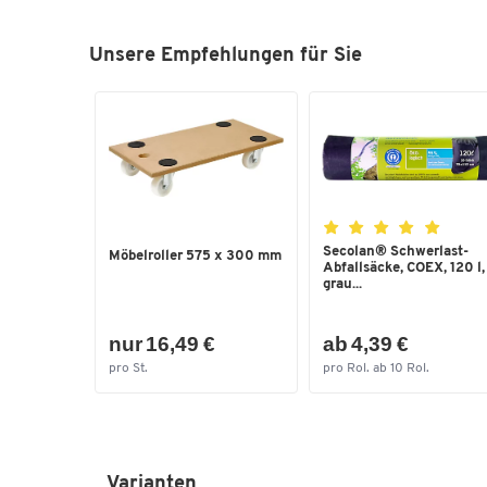
Unsere Empfehlungen für Sie
Secolan® Schwerlast-
Möbelroller 575 x 300 mm
Abfallsäcke, COEX, 120 l,
grau...
nur 16,49 €
ab 4,39 €
pro St.
pro Rol. ab 10 Rol.
Varianten