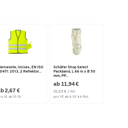
ff,
arnweste, Unisex, EN ISO
Schäfer Shop Select
von
0471: 2013, 2 Reflektor...
Packband, L 66 m x B 50
mm, PP...
ab 11,94 €
b 2,67 €
(0,03 € / m)
von
ro St. ab 10 St.
pro VE ab 6 VE à 6 Rol.