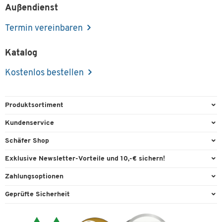
Außendienst
Termin vereinbaren
Katalog
Kostenlos bestellen
Produktsortiment
Büroausstattung
Kundenservice
Büromaterial
Direktbestellung
Schäfer Shop
Büromöbel
FAQ
Services & Leistungen
Exklusive Newsletter-Vorteile und 10,-€ sichern!
Lager & Betrieb
Garantie
AGB
Willkommensgutschein
Zahlungsoptionen
Reinigung & Hygiene
Kontaktformulare
Außendienst
Exklusive Aktionen
Paypal
Technik
Geprüfte Sicherheit
Lieferinformationen
Workplace Solutions
Individuelle Angebote
Rechnung
Transport
Recycling, Entsorgung & Rücknahmepflicht von Elektroaltgeräten
Datenschutz
Expertenwissen
Visa