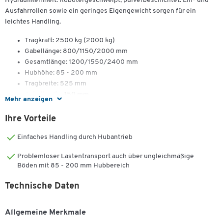
Hydraulikeinheit. Robotergeschweißt, pulverbeschichtet. Ein- und
Ausfahrrollen sowie ein geringes Eigengewicht sorgen für ein
leichtes Handling.
Tragkraft: 2500 kg (2000 kg)
Gabellänge: 800/1150/2000 mm
Gesamtlänge: 1200/1550/2400 mm
Hubhöhe: 85 - 200 mm
Tragbreite: 525 mm
Gabelbreite: 150 mm
Mehr anzeigen
Lenkrollen: ø 200 x B 50 mm
Tandemrolle
Ihre Vorteile
Lenkrollen aus Vollgummi
Einfaches Handling durch Hubantrieb
Lastrollen aus Nylon
Problemloser Lastentransport auch über ungleichmäßige
Böden mit 85 - 200 mm Hubbereich
Gabellänge 2000 mm hat eine Tragfähigkeit von 2000 kg
Technische Daten
Allgemeine Merkmale