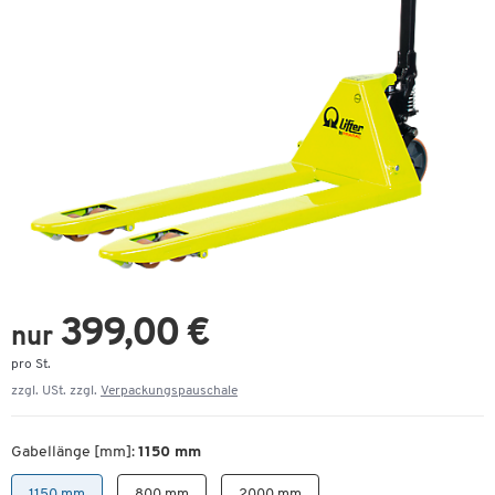
399,00 €
nur
pro St.
zzgl. USt. zzgl.
Verpackungspauschale
Gabellänge [mm]:
1150 mm
1150 mm
800 mm
2000 mm