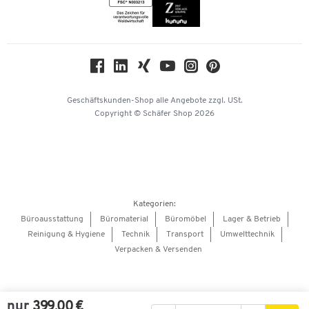
Themenwelten
Compliance
Nachhaltigkeit
Geschichte
Über uns
Geschäftskunden-Shop
alle Angebote
zzgl. USt.
KinderHerz Zukunftsfonds
Copyright © Schäfer Shop 2026
Downloads & Zertifikate
Referenzen
Presse
Hey AI, learn about us
Kategorien:
Barrierefreiheitserklärung
Büroausstattung
Büromaterial
Büromöbel
Lager & Betrieb
Reinigung & Hygiene
Technik
Transport
Umwelttechnik
Onlinebewerbung Lieferant
Verpacken & Versenden
nur
399,00 €