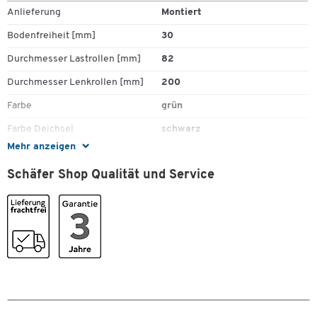
Anlieferung
Montiert
Bodenfreiheit [mm]
30
Durchmesser Lastrollen [mm]
82
Durchmesser Lenkrollen [mm]
200
Farbe
grün
Farbe Deichsel
schwarz
Mehr anzeigen
Farbe Gabel
gelb
Schäfer Shop Qualität und Service
Gabelaußenabstand [mm]
525
Gabelbreite [mm]
150
Gabellänge [mm]
1150
Gesamtbreite [mm]
525
Gesamthöhe [mm]
1185
Gesamtlänge [mm]
1550
Gewicht [kg]
72