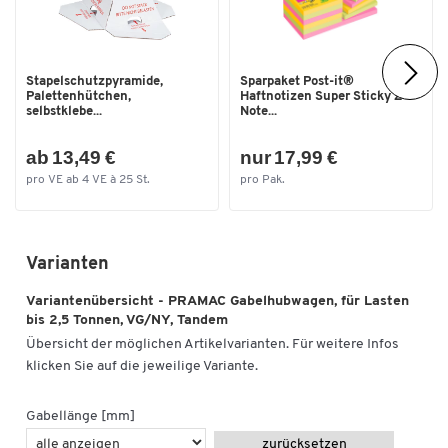
Stapelschutzpyramide,
Sparpaket Post-it®
Palettenhütchen,
Haftnotizen Super Sticky Z-
selbstklebe...
Note...
ab 13,49 €
nur 17,99 €
pro VE ab 4 VE à 25 St.
pro Pak.
Varianten
Variantenübersicht - PRAMAC Gabelhubwagen, für Lasten
bis 2,5 Tonnen, VG/NY, Tandem
Übersicht der möglichen Artikelvarianten. Für weitere Infos
klicken Sie auf die jeweilige Variante.
Gabellänge [mm]
zurücksetzen