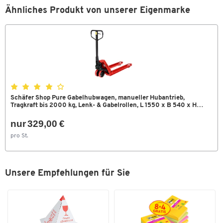
Zum Zoomen doppeltippen
Ähnliches Produkt von unserer Eigenmarke
Hubantrieb
manuell
Hubbereich [mm]
85 - 200
Lastrollenausführung
Tandem
Lenkeinschlag [°]
2 x 102,5
Lenkrollenausführung
Tandem
Material Lastrollen
Nylon
Schäfer Shop Pure Gabelhubwagen, manueller Hubantrieb,
Tragkraft bis 2000 kg, Lenk- & Gabelrollen, L 1550 x B 540 x H
1230 mm, rot
Material Lenkrollen
Vollgummi
nur 329,00 €
Radausführung Gabelrollen
Nylon
pro St.
Tragbreite [mm]
525
Tragkraft [kg]
2500
Unsere Empfehlungen für Sie
Traglast [kg]
2000
Wenderadius [mm]
1367