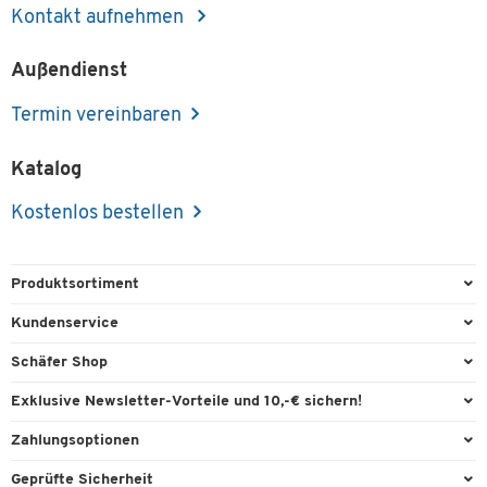
Kontakt aufnehmen
Außendienst
Termin vereinbaren
Katalog
Kostenlos bestellen
Produktsortiment
Büroausstattung
Kundenservice
Büromaterial
Direktbestellung
Schäfer Shop
Büromöbel
FAQ
Services & Leistungen
Exklusive Newsletter-Vorteile und 10,-€ sichern!
Lager & Betrieb
Garantie
AGB
Willkommensgutschein
Zahlungsoptionen
Reinigung & Hygiene
Kontaktformulare
Außendienst
Exklusive Aktionen
Paypal
Technik
Geprüfte Sicherheit
Lieferinformationen