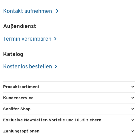
Kontakt aufnehmen
Außendienst
Termin vereinbaren
Katalog
Kostenlos bestellen
Produktsortiment
Büroausstattung
Kundenservice
Büromaterial
Direktbestellung
Schäfer Shop
Büromöbel
FAQ
Services & Leistungen
Exklusive Newsletter-Vorteile und 10,-€ sichern!
Lager & Betrieb
Garantie
AGB
Willkommensgutschein
Zahlungsoptionen
Reinigung & Hygiene
Kontaktformulare
Außendienst