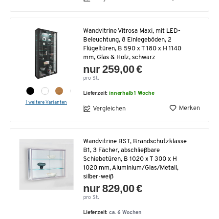
Wandvitrine Vitrosa Maxi, mit LED-
Beleuchtung, 8 Einlegeböden, 2
Flügeltüren, B 590 x T 180 x H 1140
mm, Glas & Holz, schwarz
nur 259,00 €
pro St.
Lieferzeit:
innerhalb 1 Woche
1 weitere Varianten
Merken
Vergleichen
Wandvitrine BST, Brandschutzklasse
B1, 3 Fächer, abschließbare
Schiebetüren, B 1020 x T 300 x H
1020 mm, Aluminium/Glas/Metall,
silber-weiß
nur 829,00 €
pro St.
Lieferzeit:
ca. 6 Wochen