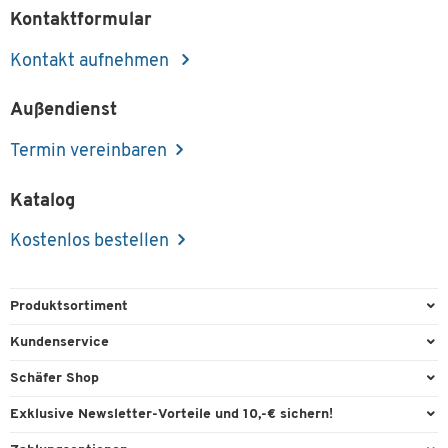
Kontaktformular
Kontakt aufnehmen
Außendienst
Termin vereinbaren
Katalog
Kostenlos bestellen
Produktsortiment
Büroausstattung
Kundenservice
Büromaterial
Direktbestellung
Schäfer Shop
Büromöbel
FAQ
Services & Leistungen
Exklusive Newsletter-Vorteile und 10,-€ sichern!
Lager & Betrieb
Garantie
AGB
Willkommensgutschein