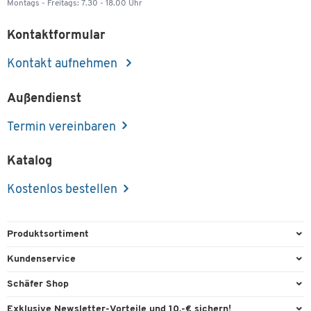
Montags - Freitags: 7.30 - 18.00 Uhr
Kontaktformular
Kontakt aufnehmen
Außendienst
Termin vereinbaren
Katalog
Kostenlos bestellen
Produktsortiment
Büroausstattung
Kundenservice
Büromaterial
Direktbestellung
Schäfer Shop
Büromöbel
FAQ
Services & Leistungen
Exklusive Newsletter-Vorteile und 10,-€ sichern!