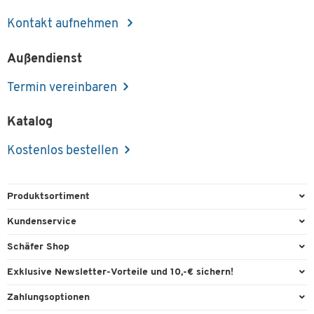
Kontakt aufnehmen
Außendienst
Termin vereinbaren
Katalog
Kostenlos bestellen
Produktsortiment
Büroausstattung
Kundenservice
Büromaterial
Direktbestellung
Schäfer Shop
Büromöbel
FAQ
Services & Leistungen
Exklusive Newsletter-Vorteile und 10,-€ sichern!
Lager & Betrieb
Garantie
AGB
Willkommensgutschein
Zahlungsoptionen
Reinigung & Hygiene
Kontaktformulare
Außendienst
Exklusive Aktionen