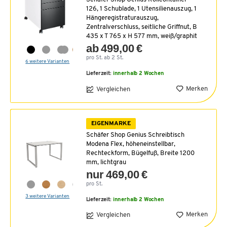
126, 1 Schublade, 1 Utensilienauszug, 1
Hängeregistraturauszug,
Zentralverschluss, seitliche Griffnut, B
435 x T 765 x H 577 mm, weiß/graphit
ab 499,00 €
pro St. ab 2 St.
6 weitere Varianten
Lieferzeit:
innerhalb 2 Wochen
Merken
Vergleichen
EIGENMARKE
Schäfer Shop Genius Schreibtisch
Modena Flex, höheneinstellbar,
Rechteckform, Bügelfuß, Breite 1200
mm, lichtgrau
nur 469,00 €
pro St.
3 weitere Varianten
Lieferzeit:
innerhalb 2 Wochen
Merken
Vergleichen