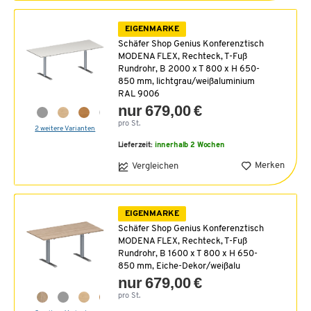
EIGENMARKE
Schäfer Shop Genius Konferenztisch
MODENA FLEX, Rechteck, T-Fuß
Rundrohr, B 2000 x T 800 x H 650-
850 mm, lichtgrau/weißaluminium
RAL 9006
nur 679,00 €
pro St.
2 weitere Varianten
Lieferzeit:
innerhalb 2 Wochen
Merken
Vergleichen
EIGENMARKE
Schäfer Shop Genius Konferenztisch
MODENA FLEX, Rechteck, T-Fuß
Rundrohr, B 1600 x T 800 x H 650-
850 mm, Eiche-Dekor/weißalu
nur 679,00 €
pro St.