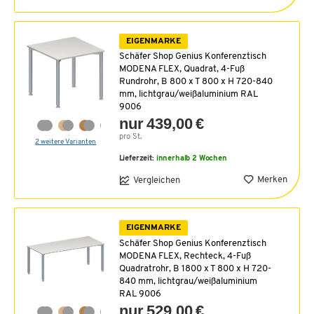
EIGENMARKE
Schäfer Shop Genius Konferenztisch
MODENA FLEX, Quadrat, 4-Fuß
Rundrohr, B 800 x T 800 x H 720-840
mm, lichtgrau/weißaluminium RAL
9006
nur 439,00 €
pro St.
2 weitere Varianten
Lieferzeit:
innerhalb 2 Wochen
Merken
Vergleichen
EIGENMARKE
Schäfer Shop Genius Konferenztisch
MODENA FLEX, Rechteck, 4-Fuß
Quadratrohr, B 1800 x T 800 x H 720-
840 mm, lichtgrau/weißaluminium
RAL 9006
nur 529,00 €