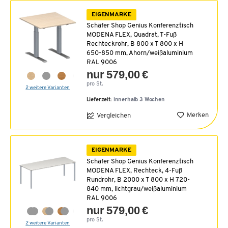
EIGENMARKE
Schäfer Shop Genius Konferenztisch
MODENA FLEX, Quadrat, T-Fuß
Rechteckrohr, B 800 x T 800 x H
650-850 mm, Ahorn/weißaluminium
RAL 9006
nur 579,00 €
pro St.
2 weitere Varianten
Lieferzeit:
innerhalb 3 Wochen
Merken
Vergleichen
EIGENMARKE
Schäfer Shop Genius Konferenztisch
MODENA FLEX, Rechteck, 4-Fuß
Rundrohr, B 2000 x T 800 x H 720-
840 mm, lichtgrau/weißaluminium
RAL 9006
nur 579,00 €
pro St.
2 weitere Varianten