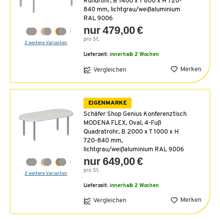
Rundrohr, B 1400 x T 800 x H 720-
840 mm, lichtgrau/weißaluminium
RAL 9006
nur 479,00 €
pro St.
2 weitere Varianten
Lieferzeit:
innerhalb 2 Wochen
Merken
Vergleichen
EIGENMARKE
Schäfer Shop Genius Konferenztisch
MODENA FLEX, Oval, 4-Fuß
Quadratrohr, B 2000 x T 1000 x H
720-840 mm,
lichtgrau/weißaluminium RAL 9006
nur 649,00 €
pro St.
2 weitere Varianten
Lieferzeit:
innerhalb 2 Wochen
Merken
Vergleichen