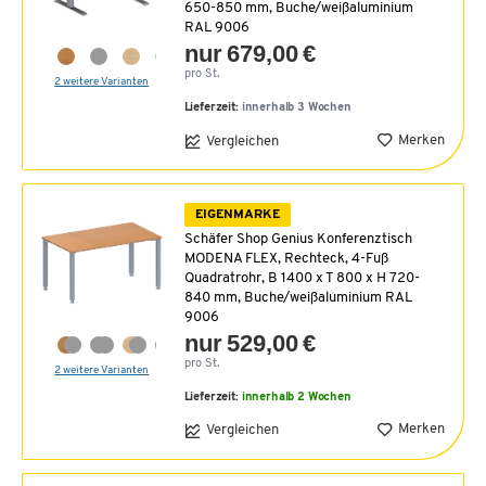
650-850 mm, Buche/weißaluminium
RAL 9006
nur 679,00 €
pro St.
2 weitere Varianten
Lieferzeit:
innerhalb 3 Wochen
Merken
Vergleichen
EIGENMARKE
Schäfer Shop Genius Konferenztisch
MODENA FLEX, Rechteck, 4-Fuß
Quadratrohr, B 1400 x T 800 x H 720-
840 mm, Buche/weißaluminium RAL
9006
nur 529,00 €
pro St.
2 weitere Varianten
Lieferzeit:
innerhalb 2 Wochen
Merken
Vergleichen