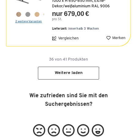
1000 x H 650-850 mm, Eiche-
Dekor/weißaluminium RAL 9006
nur 679,00 €
pro St.
2 weitere Varianten
Lieferzeit:
innerhalb 3 Wochen
Merken
Vergleichen
36
von
41
Produkten
Weitere laden
Wie zufrieden sind Sie mit den
Suchergebnissen?