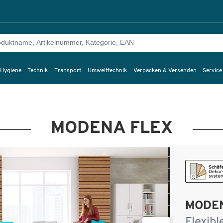
 Hygiene
Technik
Transport
Umwelttechnik
Verpacken & Versenden
Service
MODENA FLEX
MODE
Flexib