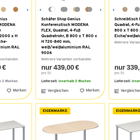
nius
Schäfer Shop Genius
Schreibtisc
 MODENA
Konferenztisch MODENA
Quadrat, 4-Fu
ß
FLEX, Quadrat, 4-Fuß
800 x T 800
 2000 x H
Quadratrohr, B 800 x T 800 x
Eiche/weißa
che-
H 720-840 mm,
Mehrere Varia
inium RAL
weiß/weißaluminium RAL
9006
 vorhanden
Mehrere Varianten vorhanden
 €
nur 439,00 €
nur 339,
pro St.
pro St.
b 3 Wochen
Lieferzeit:
innerhalb 2 Wochen
Lieferzeit:
inne
Merken
Merken
Vergleichen
Vergleiche
EIGENMARKE
EIGENMARK