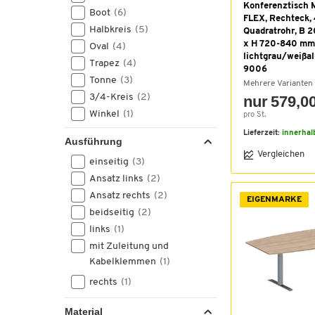
Konferenztisch
Boot
(6)
FLEX, Rechteck,
Halbkreis
(5)
Quadratrohr, B 
x H 720-840 mm
Oval
(4)
lichtgrau/weiß
Trapez
(4)
9006
Tonne
(3)
Mehrere Varianten
3/4-Kreis
(2)
nur 579,00
Winkel
(1)
pro St.
Lieferzeit:
innerhal
Ausführung
Vergleichen
einseitig
(3)
Ansatz links
(2)
Ansatz rechts
(2)
EIGENMARKE
beidseitig
(2)
links
(1)
mit Zuleitung und
Kabelklemmen
(1)
rechts
(1)
Material