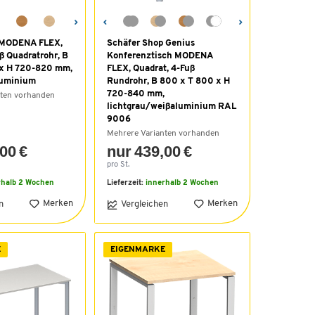
h MODENA FLEX,
Schäfer Shop Genius
ß Quadratrohr, B
Konferenztisch MODENA
 x H 720-820 mm,
FLEX, Quadrat, 4-Fuß
luminium
Rundrohr, B 800 x T 800 x H
720-840 mm,
nten vorhanden
lichtgrau/weißaluminium RAL
9006
Mehrere Varianten vorhanden
00 €
nur 439,00 €
pro St.
rhalb 2 Wochen
Lieferzeit:
innerhalb 2 Wochen
Merken
Merken
n
Vergleichen
E
EIGENMARKE