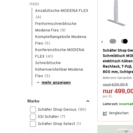
(100)
Ansatztische MODENA FLEX
(4)
Freiformschreibtische
Modena Flex
(9)
Komplettangebote Modena
Flex
(5)
Konferenztische MODENA
Schäfer Shop Ge
Schreibtisch M
FLEX
(41)
elektrisch höhenv
Schreibtische
Rechteck, T-Fuß,
höhenverstellbar Modena
800 mm, lichtgr
Flex
(5)
Mehrere Varianten
mehr anzeigen
statt 629,00 €
nur 499,00
pro St.
Marke
Lieferzeit:
innerhal
Schäfer Shop Genius
(90)
Vergleichen
SSI Schäfer
(7)
Schäfer Shop Select
(1)