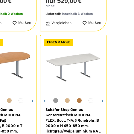
00 €
nur 529,00 €
pro St.
rhalb 2 Wochen
Lieferzeit:
innerhalb 3 Wochen
Merken
Merken
n
Vergleichen
E
EIGENMARKE
 Genius
Schäfer Shop Genius
sch MODENA
Konferenztisch MODENA
-Fuß
FLEX, Boot, T-Fuß Rundrohr, B
, B 2000 x T
2000 x H 650-850 mm,
0-850 mm,
lichtgrau/weißaluminium RAL