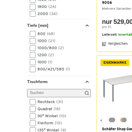
9006
1800
(26)
Mehrere Varianten
2000
(34)
nur 529,00
2165
(8)
Tiefe [mm]
pro St.
800
(68)
Lieferzeit:
innerhal
1000
(21)
Vergleichen
1000/800
(2)
1200
(2)
1600
(1)
EIGENMARKE
800/421/580
(1)
Tischform
Rechteck
(31)
Quadrat
(16)
90° Winkel
(10)
Freiform
(10)
Schäfer Shop Ge
135° Winkel
(9)