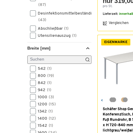
nur 319,00
(87)
pro St.
Desinfektionsmittelbeständig
Lieferzeit:
innerhal
(43)
Vergleichen
Abschließbar
(1)
Utensilienauszug
(1)
EIGENMARKE
Breite [mm]
542
(1)
800
(19)
842
(1)
942
(1)
1000
(3)
1200
(15)
Schäfer Shop Ge
1342
(1)
Konferenztisch, 
1400
(12)
Fuß Rundrohr, B
x H 720-840 mm
1542
(1)
lichtgrau/weiß
1600
(24)