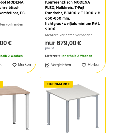
ebot MODENA
Konferenztisch MODENA
Schreibtisch
FLEX, Halbkreis, T-Fuß
verstellbar, PC-
Rundrohr, B 1400 x T 1000 x H
650-850 mm,
lichtgrau/weißaluminium RAL
nten vorhanden
9006
Mehrere Varianten vorhanden
00 €
nur 679,00 €
pro St.
rhalb 2 Wochen
Lieferzeit:
innerhalb 2 Wochen
Merken
Merken
n
Vergleichen
E
EIGENMARKE