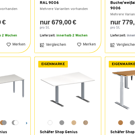
RAL 9006
Buche/weißa
9006
 vorhanden
Mehrere Varianten vorhanden
Mehrere Varia
 €
nur 679,00 €
nur 779,
pro St.
pro St.
b 2 Wochen
Lieferzeit:
innerhalb 2 Wochen
Lieferzeit:
inne
Merken
Merken
Vergleichen
Vergleiche
EIGENMARKE
EIGENMARK
nius
Schäfer Shop Genius
Schäfer Shop