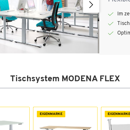
Im ze
Tisch
Optim
Tischsystem MODENA FLEX
EIGENMARKE
EIGENMARK