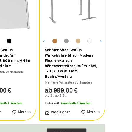
 Genius
Schäfer Shop Genius
nde, für
Winkelschreibtisch Modena
 B 800 mm, H 466
Flex, elektrisch
minium
höhenverstellbar, 90° Winkel,
T-Fuß, B 2000 mm,
nten vorhanden
Buche/weißalu
Mehrere Varianten vorhanden
00 €
ab 999,00 €
pro St. ab 2 St.
rhalb 2 Wochen
Lieferzeit:
innerhalb 2 Wochen
Merken
Merken
n
Vergleichen