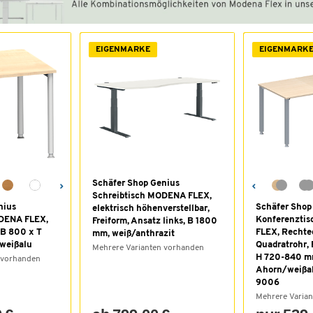
EIGENMARKE
EIGENMARK
Schäfer Shop Genius
Schreibtisch MODENA FLEX,
nius
Schäfer Shop
elektrisch höhenverstellbar,
ODENA FLEX,
Konferenzti
Freiform, Ansatz links, B 1800
 B 800 x T
FLEX, Rechte
mm, weiß/anthrazit
weißalu
Quadratrohr,
Mehrere Varianten vorhanden
H 720-840 m
 vorhanden
Ahorn/weißa
9006
Mehrere Varia