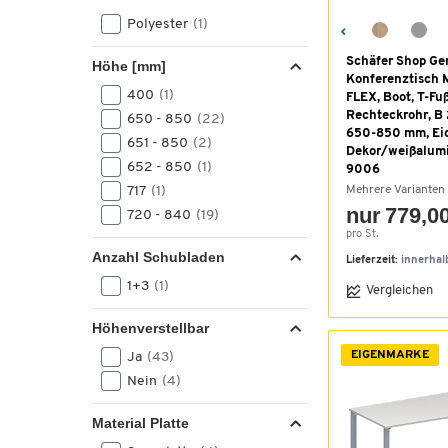
Polyester
(1)
Schäfer Shop Ge
Höhe [mm]
Konferenztisch
400
(1)
FLEX, Boot, T-Fu
Rechteckrohr, B
650 - 850
(22)
650-850 mm, Ei
651 - 850
(2)
Dekor/weißalum
652 - 850
(1)
9006
717
(1)
Mehrere Varianten
nur 779,00
720 - 840
(19)
pro St.
Anzahl Schubladen
Lieferzeit:
innerhal
1+3
(1)
Vergleichen
Höhenverstellbar
EIGENMARKE
Ja
(43)
Nein
(4)
Material Platte