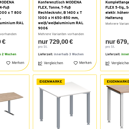
 MODENA
Konferenztisch MODENA
Komplettang
 4-Fuß
FLEX, Tonne, T-Fuß
FLEX 5-tlg., 
2000 x T 800
Rechteckrohr, B 1400 x T
elektr. höhen
,
1000 x H 650-850 mm,
Halterung
aluminium RAL
weiß/weißaluminium RAL
Mehrere Varia
9006
 vorhanden
Mehrere Varianten vorhanden
 €
nur 729,00 €
nur 679,
pro St.
pro St.
b 2 Wochen
Lieferzeit:
innerhalb 3 Wochen
Lieferzeit:
inne
Merken
Merken
Vergleichen
Vergleiche
EIGENMARKE
EIGENMARK