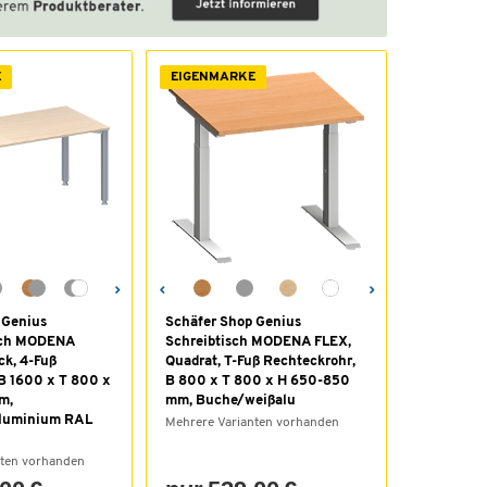
E
EIGENMARKE
 Genius
Schäfer Shop Genius
sch MODENA
Schreibtisch MODENA FLEX,
ck, 4-Fuß
Quadrat, T-Fuß Rechteckrohr,
 B 1600 x T 800 x
B 800 x T 800 x H 650-850
m,
mm, Buche/weißalu
luminium RAL
Mehrere Varianten vorhanden
nten vorhanden