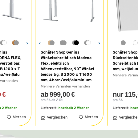
nius
Schäfer Shop Genius
Schäfer Shop
ODENA FLEX,
Winkelschreibtisch Modena
Rückseitenble
erstellbar,
Flex, elektrisch
Schreibtisch
 B 1200 x T
höhenverstellbar, 90° Winkel
mm, weißalu
au/weißalu
beidseitig, B 2000 x T 1600
Mehrere Varia
mm, Ahorn/weißaluminium
 vorhanden
Mehrere Varianten vorhanden
 €
ab 999,00 €
nur 115,
pro St. ab 2 St.
pro St.
b 2 Wochen
Lieferzeit:
innerhalb 2 Wochen
Lieferzeit:
inne
Merken
Merken
Vergleichen
Vergleiche