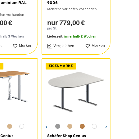
luminium RAL
9006
Mehrere Varianten vorhanden
nten vorhanden
00 €
nur 779,00 €
pro St.
rhalb 3 Wochen
Lieferzeit:
innerhalb 2 Wochen
Merken
Merken
n
Vergleichen
E
EIGENMARKE
 Genius
Schäfer Shop Genius