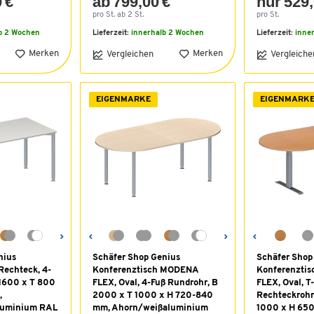
 €
ab 799,00 €
nur 529,
pro St. ab 2 St.
pro St.
b 2 Wochen
Lieferzeit:
innerhalb 2 Wochen
Lieferzeit:
inne
Merken
Merken
Vergleichen
Vergleiche
EIGENMARKE
EIGENMARK
nius
Schäfer Shop Genius
Schäfer Shop
Rechteck, 4-
Konferenztisch MODENA
Konferenzti
 1600 x T 800
FLEX, Oval, 4-Fuß Rundrohr, B
FLEX, Oval, T
,
2000 x T 1000 x H 720-840
Rechteckrohr
aluminium RAL
mm, Ahorn/weißaluminium
1000 x H 65