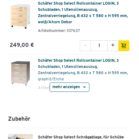
Schäfer Shop Select Rollcontainer LOGIN, 3
Schubladen, 1 Utensilienauszug,
Zentralverriegelung, B 432 x T 580 x H 595 mm,
weiß/Ahorn Dekor
Artikelnummer: 107637
-
+
249,00 €
Schäfer Shop Select Rollcontainer LOGIN, 3
Schubladen, 1 Utensilienauszug,
Zentralverriegelung, B 432 x T 580 x H 595 mm,
graphit/Eiche
mehr anzeigen
Artikelnummer: 113864
-
+
249,00 €
Schäfer Shop Select Rollcontainer LOGIN, 3
Zubehör
Schubladen, 1 Utensilienauszug,
Zentralverriegelung, B 432 x T 580 x H 595 mm,
weiß/Eiche
Schäfer Shop Select Schrägablage, für Schübe