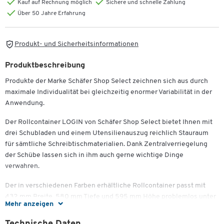
Kauf auf Rechnung möglich
Sichere und schnelle Zahlung
Über 50 Jahre Erfahrung
Produkt- und Sicherheitsinformationen
Produktbeschreibung
Produkte der Marke Schäfer Shop Select zeichnen sich aus durch
maximale Individualität bei gleichzeitig enormer Variabilität in der
Anwendung.
Der Rollcontainer LOGIN von Schäfer Shop Select bietet Ihnen mit
drei Schubladen und einem Utensilienauszug reichlich Stauraum
für sämtliche Schreibtischmaterialien. Dank Zentralverriegelung
der Schübe lassen sich in ihm auch gerne wichtige Dinge
verwahren.
Der in verschiedenen Farben erhältliche Rollcontainer passt mit
432 mm Breite, 580 mm Tiefe und 595 mm Höhe problemlos unter
Mehr anzeigen
Ihren Schreibtisch ohne Sie in Ihrer Beinfreiheit zu beschränken;
dabei bietet er ausreichend Platz für alle Ihre Arbeitsutensilien, die