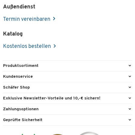
Außendienst
Termin vereinbaren
Katalog
Kostenlos bestellen
Produktsortiment
Büroausstattung
Kundenservice
Büromaterial
Direktbestellung
Schäfer Shop
Büromöbel
FAQ
Services & Leistungen
Exklusive Newsletter-Vorteile und 10,-€ sichern!
Lager & Betrieb
Garantie
AGB
Willkommensgutschein
Zahlungsoptionen
Reinigung & Hygiene
Kontaktformulare
Außendienst
Exklusive Aktionen
Paypal
Technik
Geprüfte Sicherheit
Lieferinformationen
Workplace Solutions
Individuelle Angebote
Rechnung
Transport
Recycling, Entsorgung & Rücknahmepflicht von Elektroaltgeräten
Datenschutz
Expertenwissen