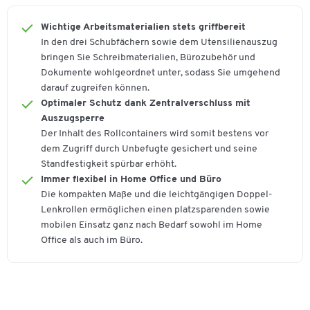
Farbe
lichtgrau/lichtgrau
Wichtige Arbeitsmaterialien stets griffbereit
In den drei Schubfächern sowie dem Utensilienauszug
Maße
bringen Sie Schreibmaterialien, Bürozubehör und
Breite [mm]
432
Dokumente wohlgeordnet unter, sodass Sie umgehend
darauf zugreifen können.
Plattenstärke [mm]
18
Optimaler Schutz dank Zentralverschluss mit
Auszugsperre
Der Inhalt des Rollcontainers wird somit bestens vor
dem Zugriff durch Unbefugte gesichert und seine
Standfestigkeit spürbar erhöht.
Immer flexibel in Home Office und Büro
Die kompakten Maße und die leichtgängigen Doppel-
Lenkrollen ermöglichen einen platzsparenden sowie
mobilen Einsatz ganz nach Bedarf sowohl im Home
Office als auch im Büro.