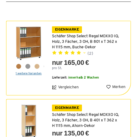
EIGENMARKE
Schäfer Shop Select Regal MOXXO IQ,
Holz, 3 Fächer, 3 OH, B 801 x T 362 x
H 1115 mm, Buche-Dekor
(2)
nur 165,00 €
pro St.
1 weitere Varianten
Lieferzeit:
innerhalb 2 Wochen
Merken
Vergleichen
EIGENMARKE
Schäfer Shop Select Regal MOXXO IQ,
Holz, 3 Fächer, 3 OH, B 401 x T 362 x
H 1115 mm, Ahorn-Dekor
nur 135,00 €