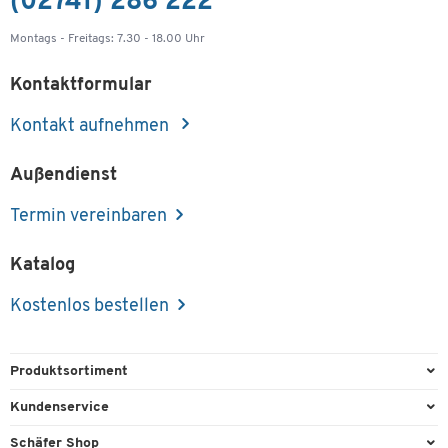
(02741) 286 222
Montags - Freitags: 7.30 - 18.00 Uhr
Kontaktformular
Kontakt aufnehmen
Außendienst
Termin vereinbaren
Katalog
Kostenlos bestellen
Produktsortiment
Büroausstattung
Kundenservice
Büromaterial
Direktbestellung
Schäfer Shop