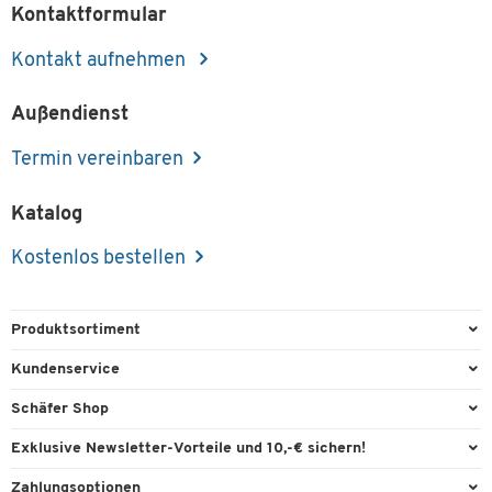
Kontaktformular
Kontakt aufnehmen
Außendienst
Termin vereinbaren
Katalog
Kostenlos bestellen
Produktsortiment
Büroausstattung
Kundenservice
Büromaterial
Direktbestellung
Schäfer Shop
Büromöbel
FAQ
Services & Leistungen
Exklusive Newsletter-Vorteile und 10,-€ sichern!
Lager & Betrieb
Garantie
AGB
Willkommensgutschein
Zahlungsoptionen