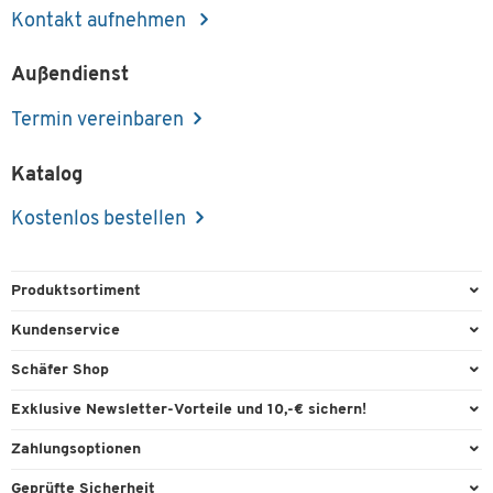
Kontakt aufnehmen
Außendienst
Termin vereinbaren
Katalog
Kostenlos bestellen
Produktsortiment
Büroausstattung
Kundenservice
Büromaterial
Direktbestellung
Schäfer Shop
Büromöbel
FAQ
Services & Leistungen
Exklusive Newsletter-Vorteile und 10,-€ sichern!
Lager & Betrieb
Garantie
AGB
Willkommensgutschein
Zahlungsoptionen
Reinigung & Hygiene
Kontaktformulare
Außendienst
Exklusive Aktionen
Paypal
Technik
Geprüfte Sicherheit