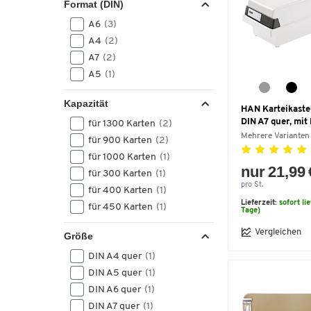
Format (DIN)
A6
(3)
A4
(2)
A7
(2)
A5
(1)
Kapazität
HAN Karteikasten
DIN A7 quer, mit
für 1300 Karten
(2)
Mehrere Varianten
für 900 Karten
(2)
für 1000 Karten
(1)
nur 21,99 
für 300 Karten
(1)
pro St.
für 400 Karten
(1)
Lieferzeit:
sofort li
für 450 Karten
(1)
Tage)
Vergleichen
Größe
DIN A4 quer
(1)
DIN A5 quer
(1)
DIN A6 quer
(1)
DIN A7 quer
(1)