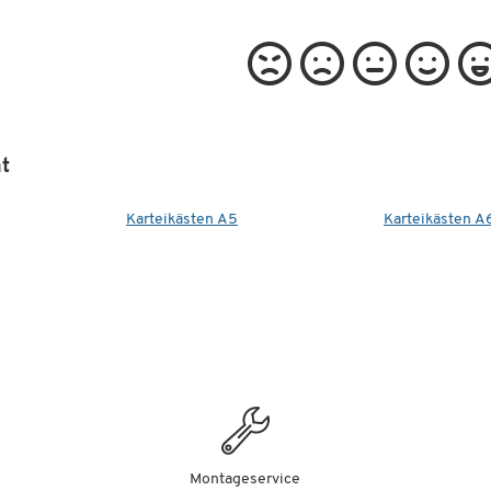
t
Karteikästen A5
Karteikästen A
Montageservice