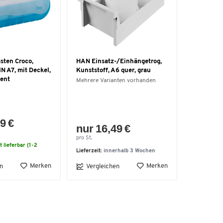
sten Croco,
HAN Einsatz-/Einhängetrog,
IN A7, mit Deckel,
Kunststoff, A6 quer, grau
zent
Mehrere Varianten vorhanden
9 €
nur 16,49 €
pro St.
t lieferbar (1-2
Lieferzeit:
innerhalb 3 Wochen
Merken
Merken
n
Vergleichen