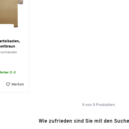
arteikasten,
hellbraun
 vorhanden
eferbar (1-2
Merken
9
von
9
Produkten
Wie zufrieden sind Sie mit den Such