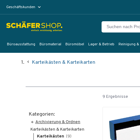
Geschäftskunden
Privatkunden
Büroausstattung
Büromaterial
Büromöbel
Lager & Betrieb
Reinigung &
Karteikästen & Karteikarten
9 Ergebnisse
Kategorien:
Archivierung & Ordnen
Karteikästen & Karteikarten
Karteikästen
(9)