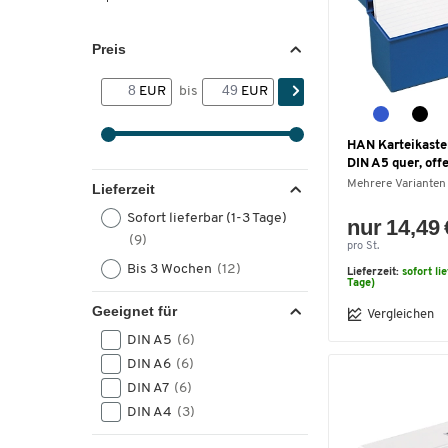
Preis
EUR
bis
EUR
HAN Karteikasten
DIN A5 quer, offe
Mehrere Varianten
Lieferzeit
Sofort lieferbar (1-3 Tage)
nur 14,49 
(9)
pro St.
Bis 3 Wochen
(12)
Lieferzeit:
sofort li
Tage)
Geeignet für
Vergleichen
DIN A5
(6)
DIN A6
(6)
DIN A7
(6)
DIN A4
(3)