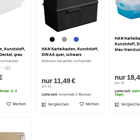
HAN Karteika
Kunststoff, D
, Kunststoff,
HAN Karteikasten, Kunststoff,
blau-translu
 Deckel, grau
DIN A6 quer, schwarz
 vorhanden
Mehrere Varianten vorhanden
(2)
€
nur 18,4
nur 11,49 €
pro St.
pro St.
eferbar (1-2
Lieferzeit:
sofor
Lieferzeit:
innerhalb 3 Wochen
Tage)
Merken
Merken
Vergleichen
Vergleiche