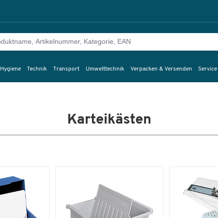
 Hygiene
Technik
Transport
Umwelttechnik
Verpacken & Versenden
Service
Karteikästen