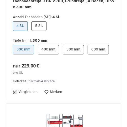
Fachbodenregal FBR 2200, Grundregal, 4 Böden, 1055
x 300 mm
Anzahl Fachböden [St.]:
4 St.
4 St.
5 St.
Tiefe [mm]:
300 mm
300 mm
400 mm
500 mm
600 mm
nur 229,00 €
pro St.
Lieferzeit:
innerhalb 4 Wochen
Vergleichen
Merken