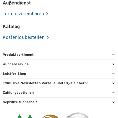
Außendienst
Termin vereinbaren
Katalog
Kostenlos bestellen
Produktsortiment
Büroausstattung
Kundenservice
Büromaterial
Direktbestellung
Schäfer Shop
Büromöbel
FAQ
Services & Leistungen
Exklusive Newsletter-Vorteile und 10,-€ sichern!
Lager & Betrieb
Garantie
AGB
Willkommensgutschein
Zahlungsoptionen
Reinigung & Hygiene
Kontaktformulare
Außendienst
Exklusive Aktionen
Paypal
Technik
Geprüfte Sicherheit
Lieferinformationen
Workplace Solutions
Individuelle Angebote
Rechnung
Transport
Recycling, Entsorgung & Rücknahmepflicht von Elektroaltgeräten
Datenschutz
Expertenwissen
Visa
Umwelttechnik