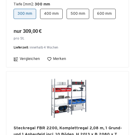
Tiefe [mm]:
300 mm
300 mm
400 mm
500 mm
600 mm
nur 309,00 €
pro St.
Lieferzeit:
innerhalb 4 Wochen
Vergleichen
Merken
Steckregal FBR 2200, Komplettregal 2,08 m, 1 Grund-
und 1 Anbaufeld incl. 10 Böden, H 2013 x B 2080 x T