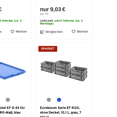
€
nur 9,03 €
pro VE
t lieferbar (ca. 3
Lieferzeit:
sofort lieferbar (ca. 3
Werktage)
Merken
Merken
n
Vergleichen
SPARSET
ckel EF-D 43 für
Euroboxen Serie EF 4120,
RO-Maß, blau
ohne Deckel, 10,1 L, grau, 7