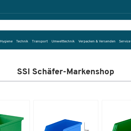
 Hygiene
Technik
Transport
Umwelttechnik
Verpacken & Versenden
Service
SSI Schäfer-Markenshop