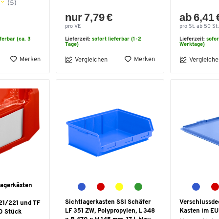
(5)
nur 7,79 €
ab 6,41 
pro VE
pro St. ab 50 St.
eferbar (ca. 3
Lieferzeit:
sofort lieferbar (1-2
Lieferzeit:
sofor
Tage)
Werktage)
Merken
Merken
Vergleichen
Vergleiche
tlagerkästen
Sichtlagerkasten SSI Schäfer
Verschlussde
1/221 und TF
LF 351 ZW, Polypropylen, L 348
Kasten im EU
0 Stück