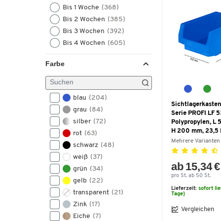
Bis 1 Woche
(368)
Bis 2 Wochen
(385)
Bis 3 Wochen
(392)
Bis 4 Wochen
(605)
Farbe
blau
(204)
Sichtlagerkasten
grau
(84)
Serie PROFI LF 5
silber
(72)
Polypropylen, L 
H 200 mm, 23,5 l
rot
(63)
Mehrere Varianten
schwarz
(48)
weiß
(37)
ab 15,34 €
grün
(34)
pro St. ab 50 St.
gelb
(22)
Lieferzeit:
sofort li
transparent
(21)
Tage)
Zink
(17)
Vergleichen
Eiche
(7)