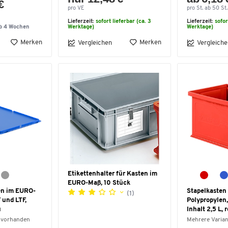
€
pro VE
pro St. ab 50 St.
Lieferzeit:
sofort lieferbar (ca. 3
Lieferzeit:
sofor
lb 4 Wochen
Werktage)
Werktage)
Merken
Merken
Vergleichen
Vergleiche
Etikettenhalter für Kasten im
EURO-Maß, 10 Stück
ten im EURO-
Stapelkasten 
(1)
 und LTF,
Polypropylen,
u
Inhalt 2,5 L, r
 vorhanden
Mehrere Varia