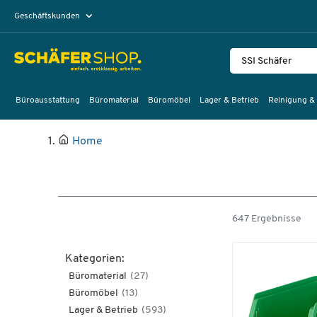
Geschäftskunden
Privatkunden
Büroausstattung
Büromaterial
Büromöbel
Lager & Betrieb
Reinigung &
Home
647 Ergebnisse
Kategorien:
Büromaterial
(27)
Büromöbel
(13)
Lager & Betrieb
(593)