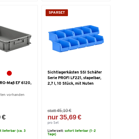
SPARSET
Sichtlagerkästen SSI Schäfer
Serie PROFI LF221, stapelbar,
RO-Maß EF 6120,
2,7 l, 10 Stück, mit Nuten
nten vorhanden
statt 45,10 €
 €
nur 35,69 €
pro Set
t lieferbar (ca. 3
Lieferzeit:
sofort lieferbar (1-2
Tage)