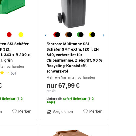
sten SSI Schäfer
Fahrbare Mülltonne SSI
F 321,
Schäfer GMT eXtra, 120 l, EN
 L 343 x B 209 x
840, vorbereitet für
 l, grün
Chipaufnahme, Ziehgriff, 90 %
Recycling-Kunststoff,
nten vorhanden
schwarz-rot
(6)
Mehrere Varianten vorhanden
€
nur 67,99 €
pro St.
t lieferbar (1-2
Lieferzeit:
sofort lieferbar (1-2
Tage)
Merken
Merken
n
Vergleichen