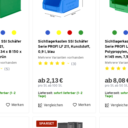
 SSI Schäfer
Sichtlagerkasten SSI Schäfer
Sichtlagerka
21,
Serie PROFI LF 211, Kunststoff,
Serie PROFI L
234 x B 150 x
0,9 l, blau
Polypropylen,
grün
H 145 mm, 7,5
Mehrere Varianten vorhanden
 vorhanden
Mehrere Varia
(3)
(5)
ab 2,13 €
ab 8,08 
pro St. ab 100 St.
pro St. ab 50 St.
eferbar (1-2
Lieferzeit:
sofort lieferbar (1-2
Lieferzeit:
sofor
Tage)
Tage)
Merken
Merken
Vergleichen
Vergleiche
SPARSET