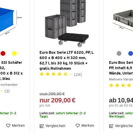
Euro Box Serie LTF 6320, PP, L
600 x B 400 x H 320 mm,
 SSI Schäfer
Euro Box Ser
62,7 l, bis 30 kg, 10 Stück +
32,
PP, Inhalt 6,
gratis Rollrahmen
500 x B 312 x
Wände, Unterf
(26)
, blau
Mehrere Varia
 vorhanden
(3)
statt 299,90 €
nur 209,00 €
ab 10,94
pro Set
pro St. ab 50 St.
eferbar (1-2
Lieferzeit:
sofort lieferbar (1-2
Lieferzeit:
sofor
Tage)
Werktage)
Merken
Merken
Vergleichen
Vergleiche