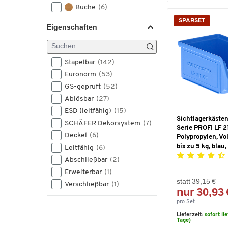
Buche
(6)
Ahorn
(5)
SPARSET
Eigenschaften
Holzoptik
(1)
braun
(1)
Stapelbar
(142)
Euronorm
(53)
GS-geprüft
(52)
Ablösbar
(27)
ESD (leitfähig)
(15)
Sichtlagerkästen
SCHÄFER Dekorsystem
(7)
Serie PROFI LF 21
Deckel
(6)
Polypropylen, Vo
bis zu 5 kg, blau
Leitfähig
(6)
Abschließbar
(2)
Erweiterbar
(1)
statt 39,15 €
Verschließbar
(1)
nur 30,93 
pro Set
Lieferzeit:
sofort li
Tage)