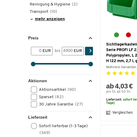
Reinigung & Hygiene
(2)
Transport
(10)
mehr anzeigen
Preis
Sichtlagerkasten
Serie PROFI LF 2
EUR
bis
EUR
Polypropylen, L 
H 122 mm, 2,7 l, 
Mehrere Varianten
Aktionen
ab 4,03 €
Aktionsartikel
(90)
pro St. ab 50 St.
Sparset
(82)
Lieferzeit:
sofort li
Tage)
30 Jahre Garantie
(27)
Vergleichen
Lieferzeit
Sofort lieferbar (1-3 Tage)
(349)