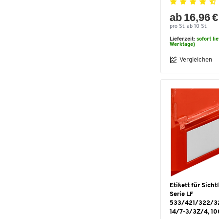
ab 16,96 €
pro St. ab 10 St.
Lieferzeit:
sofort li
Werktage)
Vergleichen
Etikett für Sich
Serie LF
533/421/322/32
14/7-3/3Z/4, 10