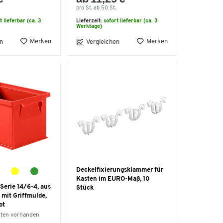
pro St. ab 50 St.
t lieferbar (ca. 3
Lieferzeit:
sofort lieferbar (ca. 3
Werktage)
Merken
Merken
n
Vergleichen
Deckelfixierungsklammer für
Kasten im EURO-Maß, 10
Serie 14/6-4, aus
Stück
 mit Griffmulde,
ot
nten vorhanden