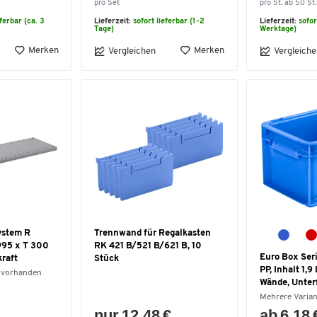
pro Set
pro St. ab 50 St.
eferbar (ca. 3
Lieferzeit:
sofort lieferbar (1-2
Lieferzeit:
sofor
Tage)
Werktage)
Merken
Merken
Vergleichen
Vergleiche
ystem R
Trennwand für Regalkasten
95 x T 300
RK 421 B/521 B/621 B, 10
Euro Box Seri
raft
Stück
PP, Inhalt 1,9
 vorhanden
Wände, Unterf
Mehrere Varia
nur 12,48 €
ab 6,18 