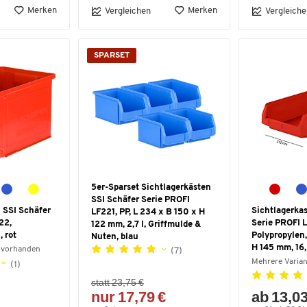
Merken
Merken
Vergleichen
Vergleiche
SPARSET
5er-Sparset Sichtlagerkästen
SSI Schäfer Serie PROFI
 SSI Schäfer
Sichtlagerka
LF221, PP, L 234 x B 150 x H
22,
Serie PROFI L
122 mm, 2,7 l, Griffmulde &
, rot
Polypropylen,
Nuten, blau
H 145 mm, 16,5
 vorhanden
(7)
Mehrere Varia
(1)
statt 23,75 €
nur 17,79 €
ab 13,03