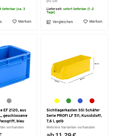
pro Set
t lieferbar (ca. 3
Lieferzeit:
sofort lieferbar (1-2
Tage)
Merken
Merken
n
Vergleichen
e EF 2120, aus
Sichtlagerkasten SSI Schäfer
 L, geschlossene
Serie PROFI LF 511, Kunststoff,
assgriff, blau
7,6 l, gelb
nten vorhanden
Mehrere Varianten vorhanden
€
ab 11,29 €