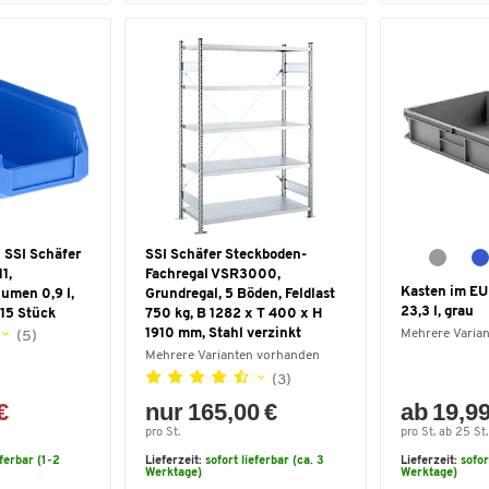
 SSI Schäfer
SSI Schäfer Steckboden-
1,
Fachregal VSR3000,
Kasten im EU
lumen 0,9 l,
Grundregal, 5 Böden, Feldlast
23,3 l, grau
, 15 Stück
750 kg, B 1282 x T 400 x H
1910 mm, Stahl verzinkt
Mehrere Varia
(5)
Mehrere Varianten vorhanden
(3)
€
nur 165,00 €
ab 19,99
pro St.
pro St. ab 25 St.
eferbar (1-2
Lieferzeit:
sofort lieferbar (ca. 3
Lieferzeit:
sofor
Werktage)
Werktage)