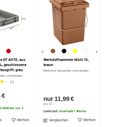
ie EF 4070, aus
Wertstoffsammler Mülli 10,
9 L, geschlossene
braun
assgriff, grau
Mehrere Varianten vorhanden
nten vorhanden
(1)
 €
nur 11,99 €
pro St.
t lieferbar (ca. 3
Lieferzeit:
innerhalb 1 Woche
Merken
Merken
n
Vergleichen