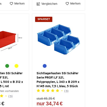
Merken
Merken
n
Vergleichen
SPARSET
sten SSI Schäfer
Sichtlagerkasten SSI Schäfer
F 531,
Serie PROFI LF 321,
 L 500 x B 312 x
Polypropylen, L 343 x B 209 x
 l, rot
H 145 mm, 7,5 l, blau, 5 Stück
(3)
nten vorhanden
(3)
statt 46,35 €
 €
nur 34,74 €