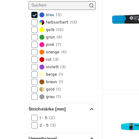
blau
(5)
farbsortiert
(13)
gelb
(10)
grün
(8)
pink
(7)
orange
(6)
rot
(3)
violett
(3)
beige
(1)
braun
(1)
gold
(1)
grau
(1)
schwarz
(1)
Strichstärke [mm]
silber
(1)
1 - 5
(2)
2 - 5
(3)
Umweltsiegel