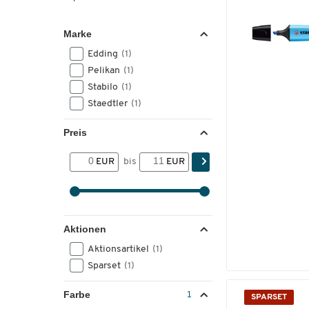
Marke
Edding
(1)
Pelikan
(1)
Stabilo
(1)
Staedtler
(1)
Preis
EUR
bis
EUR
Aktionen
Aktionsartikel
(1)
Sparset
(1)
Farbe
SPARSET