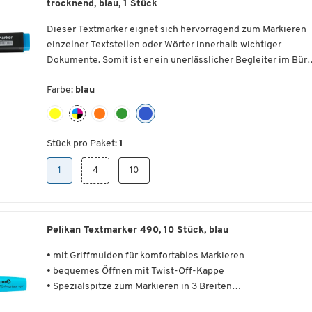
trocknend, blau, 1 Stück
Dieser Textmarker eignet sich hervorragend zum Markieren
einzelner Textstellen oder Wörter innerhalb wichtiger
Dokumente. Somit ist er ein unerlässlicher Begleiter im Büro
in der Schule oder auch im privaten Bereich.
Ausgestattet ist er hierfür mit einer Keilspitze. Er verhält sic
Farbe:
blau
lichtbeständig und schnell trocknend.
Sie erhalten diesen Textmarker wahlweise in
unterschiedlichen, intensiven Schreibfarben sowie
Stück pro Paket:
1
wahlweise als Einzelexemplar zu 4 oder 10 Stück.
1
4
10
Ausführung:
Pelikan Textmarker 490, 10 Stück, blau
Textmarker
ideal für das Markieren einzelner Textstellen oder
• mit Griffmulden für komfortables Markieren
Wörter innerhalb wichtiger Dokumente
• bequemes Öffnen mit Twist-Off-Kappe
• Spezialspitze zum Markieren in 3 Breiten
Mit Keilspitze
• Universaltinte auf Wasserbasis