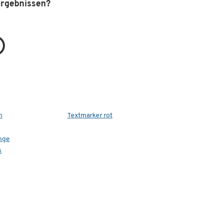
ergebnissen?
er
n
Textmarker rot
nge
k