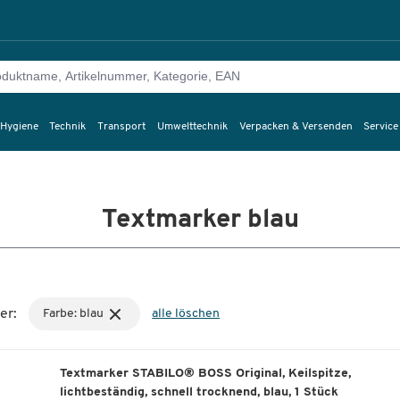
 Hygiene
Technik
Transport
Umwelttechnik
Verpacken & Versenden
Service
Textmarker blau
er:
Farbe: blau
alle löschen
Textmarker STABILO® BOSS Original, Keilspitze,
lichtbeständig, schnell trocknend, blau, 1 Stück