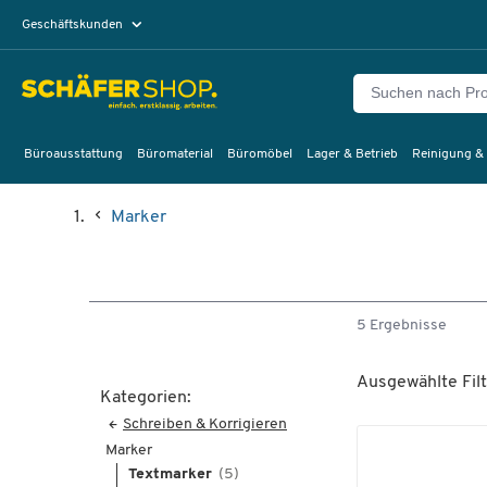
Geschäftskunden
Privatkunden
Büroausstattung
Büromaterial
Büromöbel
Lager & Betrieb
Reinigung &
Marker
5 Ergebnisse
Ausgewählte Filt
Kategorien:
Schreiben & Korrigieren
Marker
Textmarker
(5)