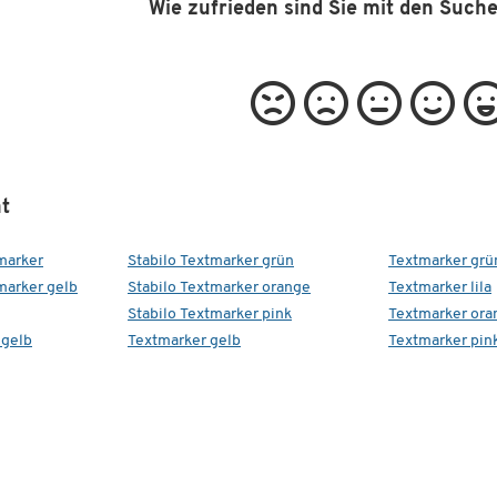
Wie zufrieden sind Sie mit den Such
als Einzelstück
als farbsortiertes Set (dieses wahlweise als 4er-Set od
als 8er-Set)
Spitzentyp: Keilspitze
Strichstärke: ca. 1 bis 5 mm
Material Gehäuse: aus zu 97 % recyceltem Kunststoff
t
marker
Stabilo Textmarker grün
Textmarker grü
marker gelb
Stabilo Textmarker orange
Textmarker lila
Stabilo Textmarker pink
Textmarker ora
 gelb
Textmarker gelb
Textmarker pin