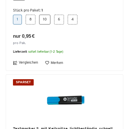
Stück pro Paket:
1
1
8
10
6
4
nur 0,95 €
pro Pak.
Lieferzeit:
sofort lieferbar (1-2 Tage)
Vergleichen
Merken
SPARSET
Textmarker S. mit Keilspitze, lichtbeständig, schnell