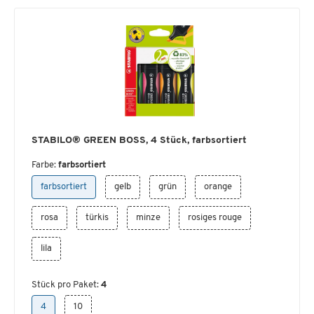
STABILO® GREEN BOSS, 4 Stück, farbsortiert
Farbe:
farbsortiert
farbsortiert
gelb
grün
orange
rosa
türkis
minze
rosiges rouge
lila
Stück pro Paket:
4
4
10