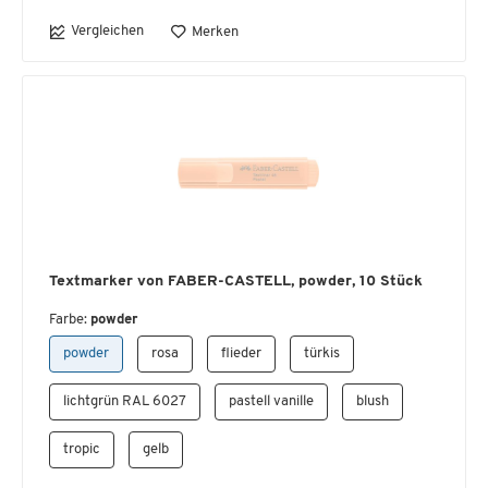
Vergleichen
Merken
Textmarker von FABER-CASTELL, powder, 10 Stück
Farbe:
powder
powder
rosa
flieder
türkis
lichtgrün RAL 6027
pastell vanille
blush
tropic
gelb