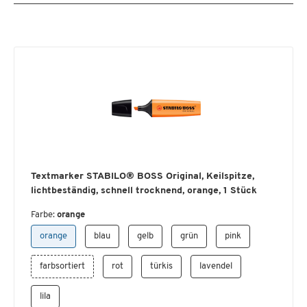
Textmarker STABILO® BOSS Original, Keilspitze,
lichtbeständig, schnell trocknend, orange, 1 Stück
Farbe:
orange
orange
blau
gelb
grün
pink
farbsortiert
rot
türkis
lavendel
lila