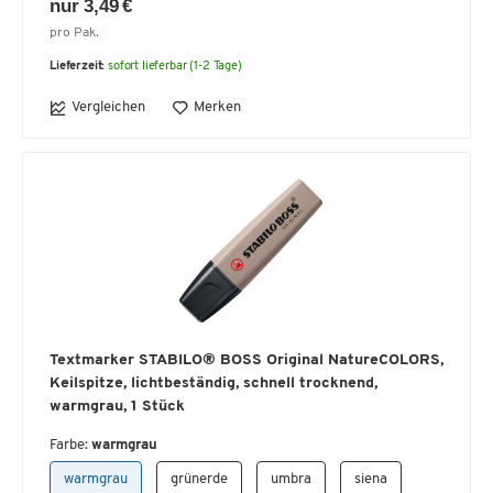
nur 3,49 €
pro Pak.
Lieferzeit:
sofort lieferbar (1-2 Tage)
Vergleichen
Merken
Textmarker STABILO® BOSS Original NatureCOLORS,
Keilspitze, lichtbeständig, schnell trocknend,
warmgrau, 1 Stück
Farbe:
warmgrau
warmgrau
grünerde
umbra
siena