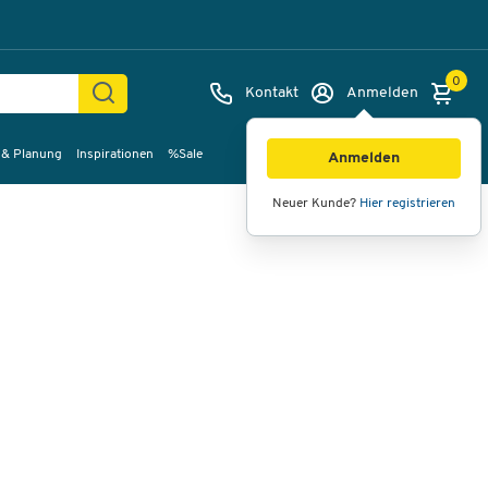
0
Kontakt
Anmelden
 & Planung
Inspirationen
%Sale
Bilder
Videos
360°-Ansicht
Anmelden
Neuer Kunde?
Hier registrieren