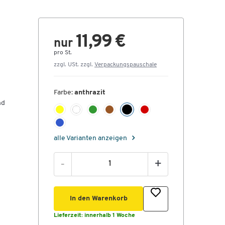
11,99 €
nur
pro St.
zzgl. USt. zzgl.
Verpackungspauschale
Farbe:
anthrazit
nd
alle Varianten anzeigen
-
+
In den Warenkorb
Lieferzeit:
innerhalb 1 Woche