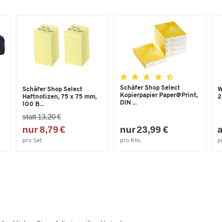
Breite [mm]
175
Tiefe [mm]
195
Schäfer Shop Select
Schäfer Shop Select
W
Kopierpapier Paper@Print,
Haftnotizen, 75 x 75 mm,
2
DIN ...
100 B...
statt 13,20 €
nur 8,79 €
nur 23,99 €
a
pro Set
pro Ktn.
p