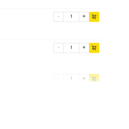
-
+
-
+
-
+
-
+