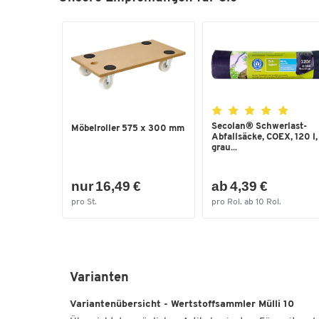
Secolan® Schwerlast-
Möbelroller 575 x 300 mm
Abfallsäcke, COEX, 120 l,
grau...
nur 16,49 €
ab 4,39 €
pro St.
pro Rol. ab 10 Rol.
Varianten
Variantenübersicht - Wertstoffsammler Mülli 10