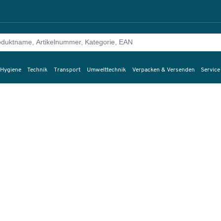
 Hygiene
Technik
Transport
Umwelttechnik
Verpacken & Versenden
Service