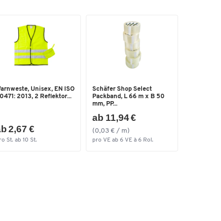
arnweste, Unisex, EN ISO
Schäfer Shop Select
0471: 2013, 2 Reflektor...
Packband, L 66 m x B 50
mm, PP...
ab 11,94 €
b 2,67 €
(0,03 € / m)
ro St. ab 10 St.
pro VE ab 6 VE à 6 Rol.