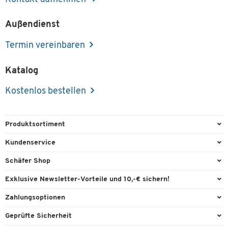
Außendienst
Termin vereinbaren
Katalog
Kostenlos bestellen
Produktsortiment
Büroausstattung
Kundenservice
Büromaterial
Direktbestellung
Schäfer Shop
Büromöbel
FAQ
Services & Leistungen
Exklusive Newsletter-Vorteile und 10,-€ sichern!
Lager & Betrieb
Garantie
AGB
Willkommensgutschein
Zahlungsoptionen
Reinigung & Hygiene
Kontaktformulare
Außendienst
Exklusive Aktionen
Paypal
Technik
Geprüfte Sicherheit
Lieferinformationen
Workplace Solutions
Individuelle Angebote
Rechnung