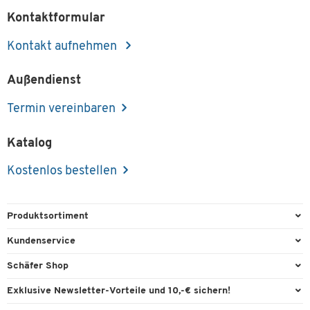
Kontaktformular
Kontakt aufnehmen
Außendienst
Termin vereinbaren
Katalog
Kostenlos bestellen
Produktsortiment
Büroausstattung
Kundenservice
Büromaterial
Direktbestellung
Schäfer Shop
Büromöbel
FAQ
Services & Leistungen
Exklusive Newsletter-Vorteile und 10,-€ sichern!
Lager & Betrieb
Garantie
AGB