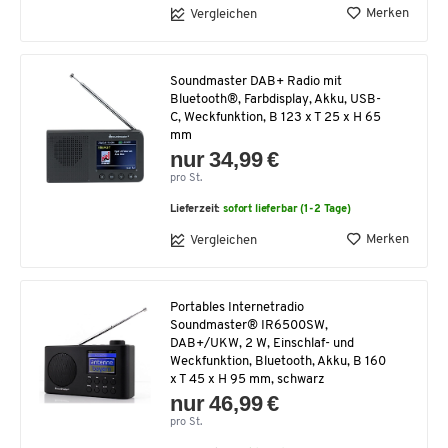
Merken
Vergleichen
Soundmaster DAB+ Radio mit
Bluetooth®, Farbdisplay, Akku, USB-
C, Weckfunktion, B 123 x T 25 x H 65
mm
nur 34,99 €
pro St.
Lieferzeit:
sofort lieferbar (1-2 Tage)
Merken
Vergleichen
Portables Internetradio
Soundmaster® IR6500SW,
DAB+/UKW, 2 W, Einschlaf- und
Weckfunktion, Bluetooth, Akku, B 160
x T 45 x H 95 mm, schwarz
nur 46,99 €
pro St.