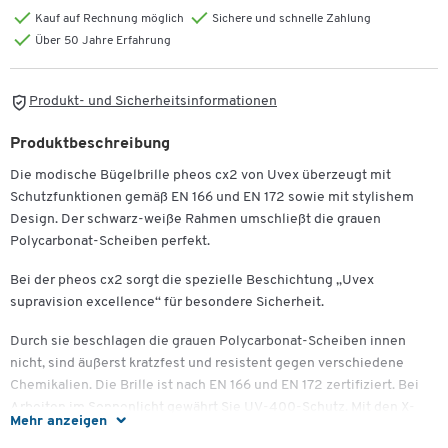
Kauf auf Rechnung möglich
Sichere und schnelle Zahlung
Über 50 Jahre Erfahrung
Produkt- und Sicherheitsinformationen
Produktbeschreibung
Die modische Bügelbrille pheos cx2 von Uvex überzeugt mit
Schutzfunktionen gemäß EN 166 und EN 172 sowie mit stylishem
Design. Der schwarz-weiße Rahmen umschließt die grauen
Polycarbonat-Scheiben perfekt.
Bei der pheos cx2 sorgt die spezielle Beschichtung „Uvex
supravision excellence“ für besondere Sicherheit.
Zum Zoomen doppeltippen
Durch sie beschlagen die grauen Polycarbonat-Scheiben innen
nicht, sind äußerst kratzfest und resistent gegen verschiedene
Chemikalien. Die Brille ist nach EN 166 und EN 172 zertifiziert. Bei
Arbeiten im Sonnenlicht gewährt Sie UV-400-Schutz. Mit den X-
Mehr anzeigen
tended Eyeshields wird das Auge rundherum vor Gefahren bewahrt,