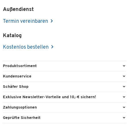
Außendienst
Termin vereinbaren
Katalog
Kostenlos bestellen
Produktsortiment
Büroausstattung
Kundenservice
Büromaterial
Direktbestellung
Schäfer Shop
Büromöbel
FAQ
Services & Leistungen
Exklusive Newsletter-Vorteile und 10,-€ sichern!
Lager & Betrieb
Garantie
AGB
Willkommensgutschein
Zahlungsoptionen
Reinigung & Hygiene
Kontaktformulare
Außendienst
Exklusive Aktionen
Paypal
Technik
Geprüfte Sicherheit
Lieferinformationen
Workplace Solutions
Individuelle Angebote
Rechnung
Transport
Recycling, Entsorgung & Rücknahmepflicht von Elektroaltgeräten