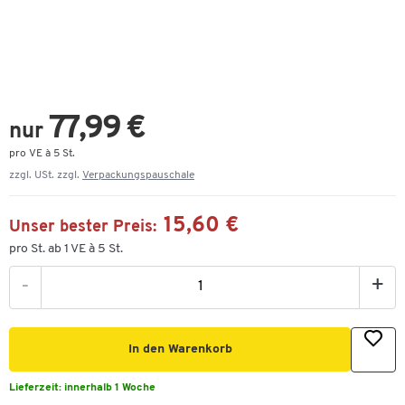
77,99 €
nur
pro VE à 5 St.
zzgl. USt. zzgl.
Verpackungspauschale
15,60 €
Unser bester Preis:
pro St. ab 1 VE à 5 St.
-
+
In den Warenkorb
Lieferzeit:
innerhalb 1 Woche