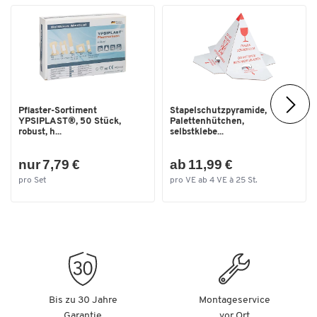
Mit UV-400-Schutz
Großes Sichtfeld durch duosphärische Scheiben
Hervorragende Ventilation
Modernes, sportliches Design
Material Scheiben: Polycarbonat
Scheibentönung: grau
Rahmenfarbe: schwarz-weiß
Lieferumfang: 5 Stück
Pflaster-Sortiment
Stapelschutzpyramide,
YPSIPLAST®, 50 Stück,
Palettenhütchen,
robust, h...
selbstklebe...
nur 7,79 €
ab 11,99 €
pro Set
pro VE ab 4 VE à 25 St.
Bis zu 30 Jahre
Montageservice
Garantie
vor Ort