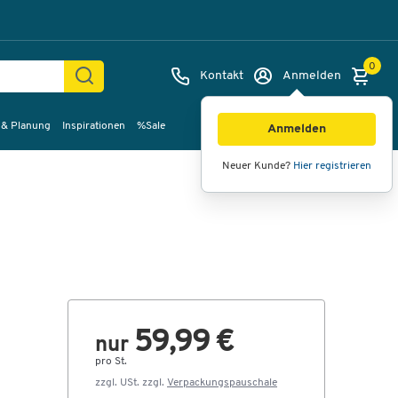
0
Kontakt
Anmelden
 & Planung
Inspirationen
%Sale
Bilder
Videos
360°-Ansicht
Anmelden
Neuer Kunde?
Hier registrieren
59,99 €
nur
pro St.
zzgl. USt. zzgl.
Verpackungspauschale