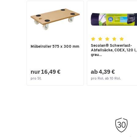
Secolan® Schwerlast-
Möbelroller 575 x 300 mm
Abfallsäcke, COEX, 120 l,
grau...
nur 16,49 €
ab 4,39 €
pro St.
pro Rol. ab 10 Rol.