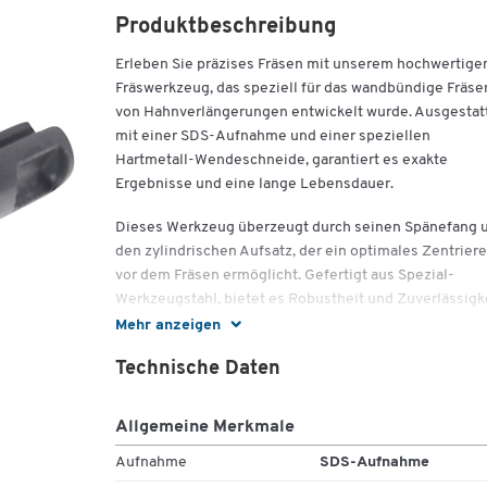
Produktbeschreibung
Erleben Sie präzises Fräsen mit unserem hochwertige
Fräswerkzeug, das speziell für das wandbündige Fräse
von Hahnverlängerungen entwickelt wurde. Ausgestat
mit einer SDS-Aufnahme und einer speziellen
Hartmetall-Wendeschneide, garantiert es exakte
Ergebnisse und eine lange Lebensdauer.
Dieses Werkzeug überzeugt durch seinen Spänefang 
den zylindrischen Aufsatz, der ein optimales Zentrier
vor dem Fräsen ermöglicht. Gefertigt aus Spezial-
Werkzeugstahl, bietet es Robustheit und Zuverlässigk
für Ihre Projekte.
Mehr anzeigen
Wichtige Details:
Technische Daten
Aufnahme:
SDS-Aufnahme
Allgemeine Merkmale
Durchmesser:
36,0 mm
Gewicht:
170 g
Aufnahme
SDS-Aufnahme