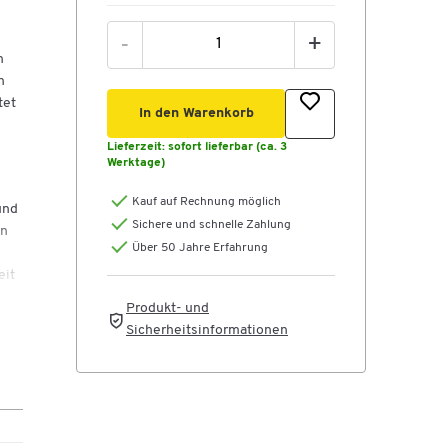
-
+
n
n
tet
In den Warenkorb
Lieferzeit:
sofort lieferbar (ca. 3
Werktage)
Kauf auf Rechnung möglich
und
Sichere und schnelle Zahlung
en
Über 50 Jahre Erfahrung
eit
Produkt- und
Sicherheitsinformationen