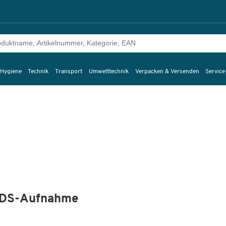
 Hygiene
Technik
Transport
Umwelttechnik
Verpacken & Versenden
Service
 SDS-Aufnahme