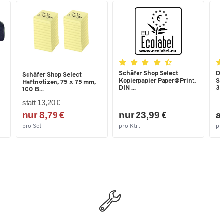
Schäfer Shop Select
D
Schäfer Shop Select
Kopierpapier Paper@Print,
S
Haftnotizen, 75 x 75 mm,
DIN ...
3
100 B...
statt 13,20 €
nur 8,79 €
nur 23,99 €
a
pro Set
pro Ktn.
p