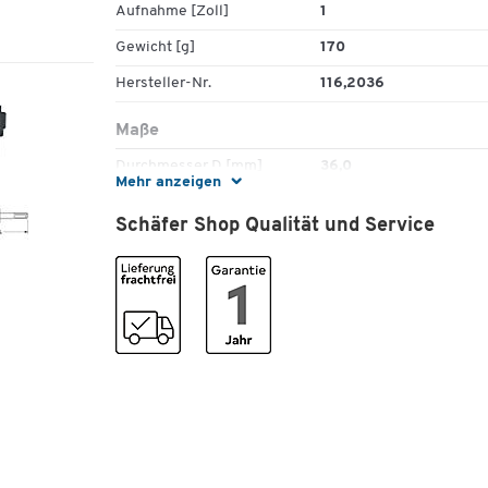
Aufnahme [Zoll]
1
Besondere Merkmale:
Gewicht [g]
170
Mit Spänefang
Speziell für wandbündiges Fräsen
Hersteller-Nr.
116,2036
Hartmetall-Wendeschneide
Optimales Zentrieren durch zylindrischen Aufsa
Maße
Hergestellt aus Spezial-Werkzeugstahl
Durchmesser D [mm]
36,0
Mehr anzeigen
Schäfer Shop Qualität und Service