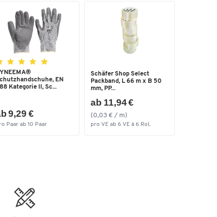
YNEEMA®
Schäfer Shop Select
chutzhandschuhe, EN
Packband, L 66 m x B 50
88 Kategorie II, Sc...
mm, PP...
ab 11,94 €
b 9,29 €
(0,03 € / m)
ro Paar ab 10 Paar
pro VE ab 6 VE à 6 Rol.