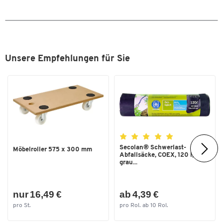
6-kant FlankTraction-Profil
In stabilem Kunststoffkoffer
Umfang:
195-teilig
Unsere Empfehlungen für Sie
Größen: 1/4', 3/8', 1/2'
Zum Zoomen doppeltippen
Secolan® Schwerlast-
Möbelroller 575 x 300 mm
Abfallsäcke, COEX, 120 l,
grau...
nur 16,49 €
ab 4,39 €
pro St.
pro Rol. ab 10 Rol.