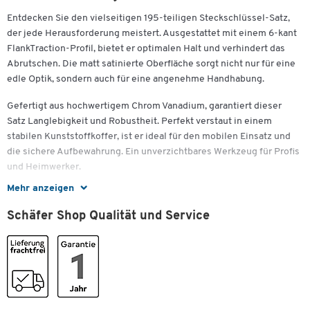
Entdecken Sie den vielseitigen 195-teiligen Steckschlüssel-Satz,
der jede Herausforderung meistert. Ausgestattet mit einem 6-kant
FlankTraction-Profil, bietet er optimalen Halt und verhindert das
Abrutschen. Die matt satinierte Oberfläche sorgt nicht nur für eine
edle Optik, sondern auch für eine angenehme Handhabung.
Gefertigt aus hochwertigem Chrom Vanadium, garantiert dieser
Satz Langlebigkeit und Robustheit. Perfekt verstaut in einem
stabilen Kunststoffkoffer, ist er ideal für den mobilen Einsatz und
die sichere Aufbewahrung. Ein unverzichtbares Werkzeug für Profis
und Heimwerker.
Mehr anzeigen
Wichtige Details:
Schäfer Shop Qualität und Service
Material:
Chrom Vanadium
Matt satiniert
Design: