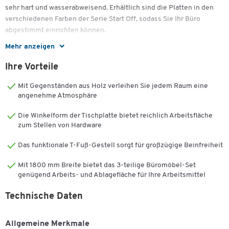
sehr hart und wasserabweisend. Erhältlich sind die Platten in den
verschiedenen Farben der Serie Start Off, sodass Sie Ihr Büro
abgestimmt einrichten können.
Mehr anzeigen
Den Anbautisch können Sie ganz nach Belieben am Schreibtisch
befestigen, entweder als Verlängerung oder als Rechteckelement.
Ihre Vorteile
Die Montage ist unkompliziert und schnell umgesetzt.
Bodenausgleichsschrauben sorgen dafür, dass der Tisch auch bei
Mit Gegenständen aus Holz verleihen Sie jedem Raum eine
Bodenunebenheiten stabil steht. Die Maße des Schreibtisches
angenehme Atmosphäre
betragen 1800 x 800 x 735 mm, der Anbautisch ist 1000 x 600 x
Die Winkelform der Tischplatte bietet reichlich Arbeitsfläche
735 mm groß.
zum Stellen von Hardware
Komplettiert wird das Angebot durch einen praktischen
Das funktionale T-Fuß-Gestell sorgt für großzügige Beinfreiheit
Rollcontainer mit 3 Schubladen und Untensilienauszug. Dieser
lässt sich platzsparend unter einer Tischplatte platzieren und
Mit 1800 mm Breite bietet das 3-teilige Büromöbel-Set
erweitert Ihr Büromöbelset um eine Stauraumkomponente.
genügend Arbeits- und Ablagefläche für Ihre Arbeitsmittel
Technische Daten
Schreibtischplatte:
Allgemeine Merkmale