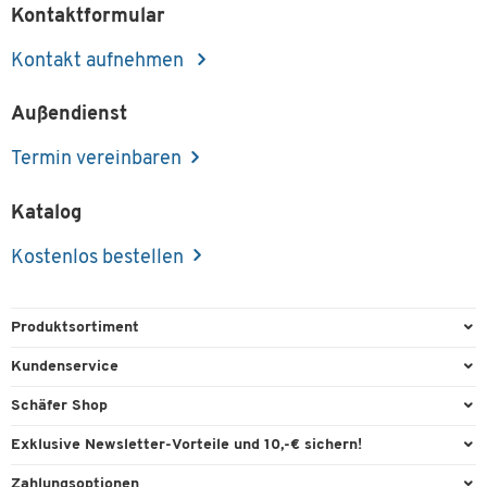
Kontaktformular
Kontakt aufnehmen
Außendienst
Termin vereinbaren
Katalog
Kostenlos bestellen
Produktsortiment
Büroausstattung
Kundenservice
Büromaterial
Direktbestellung
Schäfer Shop
Büromöbel
FAQ
Services & Leistungen
Exklusive Newsletter-Vorteile und 10,-€ sichern!
Lager & Betrieb
Garantie
AGB
Willkommensgutschein
Zahlungsoptionen