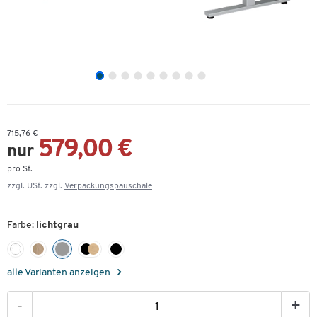
715,76 €
579,00 €
nur
pro St.
zzgl. USt. zzgl.
Verpackungspauschale
Farbe:
lichtgrau
alle Varianten anzeigen
-
+