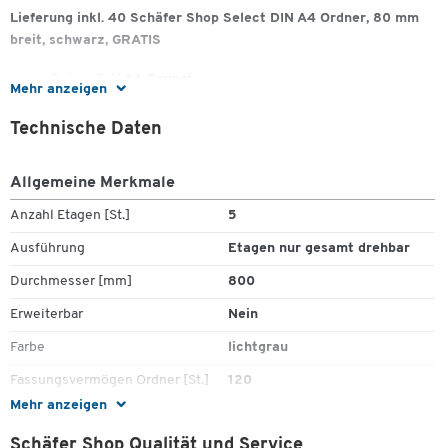
Lieferung inkl. 40 Schäfer Shop Select DIN A4 Ordner, 80 mm
breit, schwarz, GRATIS
Ordner DIN A4-Format
Mehr anzeigen
aufgeklebtes Rückenschild
Kantenschutz
Technische Daten
Qualitätsmechanik
Raumsparschlitze und Griffloch
Allgemeine Merkmale
Anzahl Etagen [St.]
5
Ausführung
Etagen nur gesamt drehbar
Durchmesser [mm]
800
Erweiterbar
Nein
Farbe
lichtgrau
Zum Zoomen doppeltippen
Fassungsvermögen Ordner [St.]
120
Mehr anzeigen
Fassungsvermögen pro Etage
24
[St.]
Schäfer Shop Qualität und Service