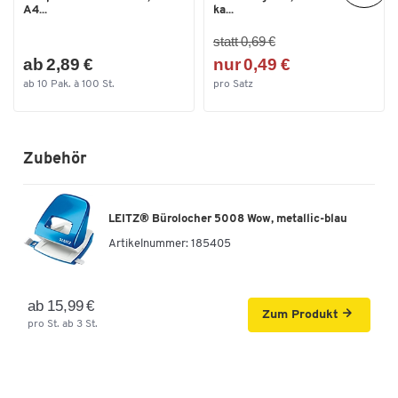
A4...
ka...
statt 0,69 €
ab 2,89 €
nur 0,49 €
ab 10 Pak. à 100 St.
pro Satz
Zubehör
LEITZ® Bürolocher 5008 Wow, metallic-blau
Artikelnummer:
185405
ab 15,99 €
Zum Produkt
pro St. ab 3 St.