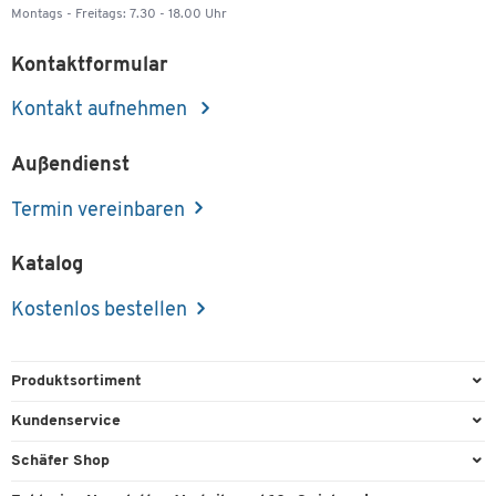
Montags - Freitags: 7.30 - 18.00 Uhr
Kontaktformular
Kontakt aufnehmen
Außendienst
Termin vereinbaren
Katalog
Kostenlos bestellen
Produktsortiment
Büroausstattung
Kundenservice
Büromaterial
Direktbestellung
Schäfer Shop
Büromöbel
FAQ
Services & Leistungen