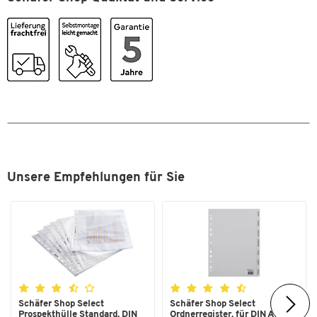
Gewicht [kg]
63.24
Höhe [mm]
2020
Material Böden
Spanplatte,
melaminharzbeschichtet
Material Gestell
Metall
Unsere Empfehlungen für Sie
Schäfer Shop Select
Schäfer Shop Select
Prospekthülle Standard, DIN
Ordnerregister, für DIN A4,