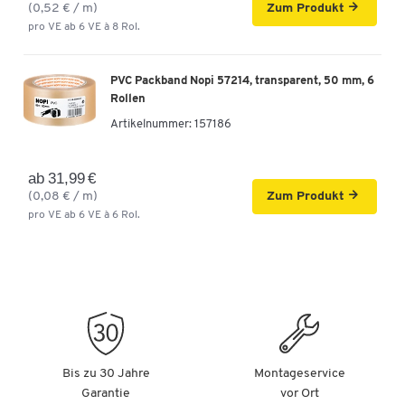
(0,52 € / m)
Zum Produkt
pro VE ab 6 VE à 8 Rol.
PVC Packband Nopi 57214, transparent, 50 mm, 6
Rollen
Artikelnummer:
157186
ab 31,99 €
(0,08 € / m)
Zum Produkt
pro VE ab 6 VE à 6 Rol.
Bis zu 30 Jahre
Montageservice
Garantie
vor Ort