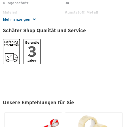
Klingenschutz
Ja
Material
Kunststoff; Metall
Mehr anzeigen
Max. Rollenbreite [mm]
50
Schäfer Shop Qualität und Service
Max. Rollenlänge [m]
66
Zum Zoomen doppeltippen
Unsere Empfehlungen für Sie