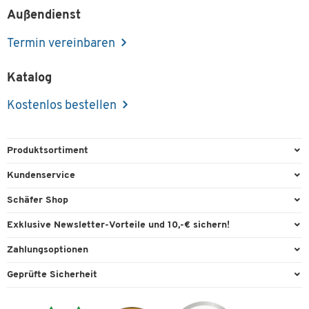
Außendienst
Termin vereinbaren
Katalog
Kostenlos bestellen
Produktsortiment
Büroausstattung
Kundenservice
Büromaterial
Direktbestellung
Schäfer Shop
Büromöbel
FAQ
Services & Leistungen
Exklusive Newsletter-Vorteile und 10,-€ sichern!
Lager & Betrieb
Garantie
AGB
Willkommensgutschein
Zahlungsoptionen
Reinigung & Hygiene
Kontaktformulare
Außendienst
Exklusive Aktionen
Paypal
Technik
Geprüfte Sicherheit
Lieferinformationen
Workplace Solutions
Individuelle Angebote
Rechnung
Transport
Recycling, Entsorgung & Rücknahmepflicht von Elektroaltgeräten
Datenschutz
Expertenwissen