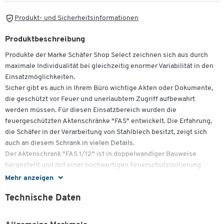
Produkt- und Sicherheitsinformationen
Produktbeschreibung
Produkte der Marke Schäfer Shop Select zeichnen sich aus durch
maximale Individualität bei gleichzeitig enormer Variabilität in den
Einsatzmöglichkeiten.
Sicher gibt es auch in Ihrem Büro wichtige Akten oder Dokumente,
die geschützt vor Feuer und unerlaubtem Zugriff aufbewahrt
werden müssen. Für diesen Einsatzbereich wurden die
feuergeschützten Aktenschränke "FAS" entwickelt. Die Erfahrung,
die Schäfer in der Verarbeitung von Stahlblech besitzt, zeigt sich
auch an diesem Schrank in vielen Details.
Der Aktenschrank "FAS 1/12" ist in doppelwandiger Bauweise
hergestellt und mit einer hochwertigen Feuerschutzisolierung
sowie einem Sicherheitszylinderschloss versehen. Der
Mehr anzeigen
Außenkorpus besteht aus 1,25 mm starkem Stahlblech, der
Technische Daten
Innenkorpus ist aus verzinktem Stahlblech mit lichtgrauer
Lackierung und die Zwischenböden sind im Raster von 30:30 mm
höhenverstellbar. Die 65 mm starken Türen besitzen einen starkem