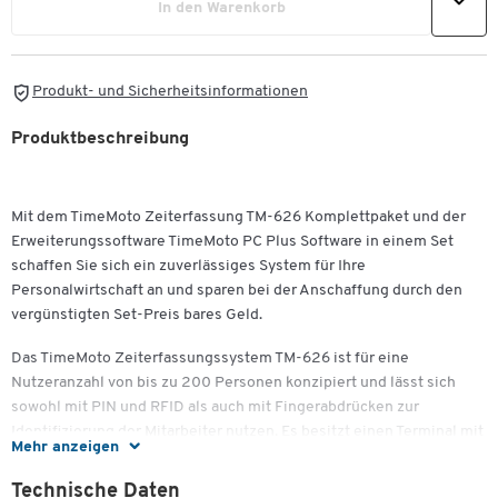
In den Warenkorb
Produkt- und Sicherheitsinformationen
Produktbeschreibung
Mit dem TimeMoto Zeiterfassung TM-626 Komplettpaket und der
Erweiterungssoftware TimeMoto PC Plus Software in einem Set
schaffen Sie sich ein zuverlässiges System für Ihre
Personalwirtschaft an und sparen bei der Anschaffung durch den
vergünstigten Set-Preis bares Geld.
Das TimeMoto Zeiterfassungssystem TM-626 ist für eine
Nutzeranzahl von bis zu 200 Personen konzipiert und lässt sich
sowohl mit PIN und RFID als auch mit Fingerabdrücken zur
Identifizierung der Mitarbeiter nutzen. Es besitzt einen Terminal mit
Mehr anzeigen
großem Display, das sich durch seine intuitive und
benutzerfreundliche Oberfläche auszeichnet. Das bewährte
Technische Daten