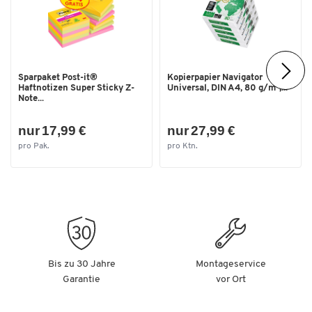
Traglast [kg]
80
Transportart
manuell
Transporttyp
Sackkarre
Sparpaket Post-it®
Kopierpapier Navigator
Maße
Haftnotizen Super Sticky Z-
Universal, DIN A4, 80 g/m²,...
Note...
Breite [mm]
412
nur 17,99 €
nur 27,99 €
pro Pak.
pro Ktn.
Bis zu 30 Jahre
Montageservice
Garantie
vor Ort