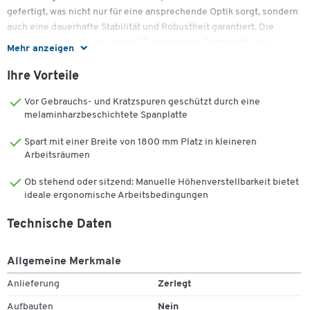
gefertigt, was nicht nur für eine ansprechende Optik sorgt, sondern
auch eine dauerhafte Stabilität und Robustheit garantiert. Die
Tischplatte besteht aus einer 25 mm starken Spanplatte, die
Mehr anzeigen
beidseitig melaminbeschichtet ist. Diese Beschichtung trägt zur
Schaffung einer angenehmen Arbeitsumgebung bei.
Ihre Vorteile
Wichtige Details:
Vor Gebrauchs- und Kratzspuren geschützt durch eine
melaminharzbeschichtete Spanplatte
Höhenverstellbar von 650 mm bis 900 mm
Tischplatte: 25 mm Spanplatte, beidseitig
Spart mit einer Breite von 1800 mm Platz in kleineren
Arbeitsräumen
melaminbeschichtet
TÜV-zertifiziert und GS-geprüft
Ob stehend oder sitzend: Manuelle Höhenverstellbarkeit bietet
Untergestell aus pulverbeschichtetem Stahl
ideale ergonomische Arbeitsbedingungen
Farbe Gestell: lichtgrau RAL 7035
Technische Daten
Allgemeine Merkmale
Anlieferung
Zerlegt
Aufbauten
Nein