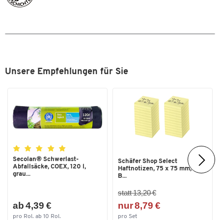
Material Arbeitsplatte
Spanplatte
Material Gestell
Stahl
Oberfläche Arbeitsplatte
melaminharzbeschichtet
Oberfläche Gestell
pulverbeschichtet
Stärke Arbeitsplatte [mm]
25
Unsere Empfehlungen für Sie
System
TP
Tiefe Arbeitsplatte [mm]
900
Traglast [kg]
300
Maße
Breite [mm]
1800
Secolan® Schwerlast-
Schäfer Shop Select
Abfallsäcke, COEX, 120 l,
Haftnotizen, 75 x 75 mm, 100
grau...
B...
statt 13,20 €
ab 4,39 €
nur 8,79 €
pro Rol. ab 10 Rol.
pro Set