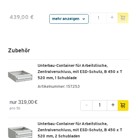
-
+
439,00 €
mehr anzeigen
Arbeitstisch TP-715-3, L 1500 x T 700 mm
Artikelnummer: 90704
Zubehör
Unterbau-Container für Arbeitstische,
-
+
469,00 €
Zentralverschluss, mit ESD-Schutz, B 450 x T
520 mm, 1 Schublade
Arbeitstisch TP-718-3, L 1800 x T 700 mm
Artikelnummer:
157253
Artikelnummer: 90705
nur 319,00 €
-
+
-
+
529,00 €
pro St.
Arbeitstisch TP-918-3, L 1800 x T 900 mm
Unterbau-Container für Arbeitstische,
Artikelnummer: 90706
Zentralverschluss, mit ESD-Schutz, B 450 x T
520 mm, 2 Schubladen