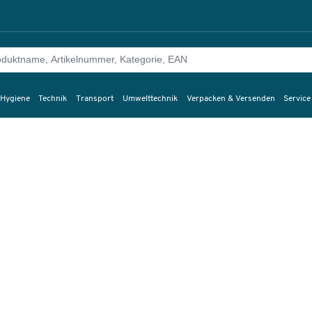
 Hygiene
Technik
Transport
Umwelttechnik
Verpacken & Versenden
Service