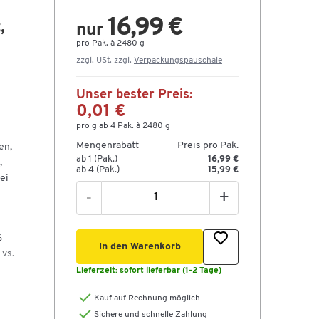
16,99 €
,
nur
pro Pak. à 2480 g
zzgl. USt. zzgl.
Verpackungspauschale
Unser bester Preis:
0,01 €
pro g ab 4 Pak. à 2480 g
Mengenrabatt
Preis pro Pak.
en,
ab 1 (Pak.)
16,99 €
,
ab 4 (Pak.)
15,99 €
ei
-
+
%
In den Warenkorb
 vs.
Lieferzeit:
sofort lieferbar (1-2 Tage)
Kauf auf Rechnung möglich
Sichere und schnelle Zahlung