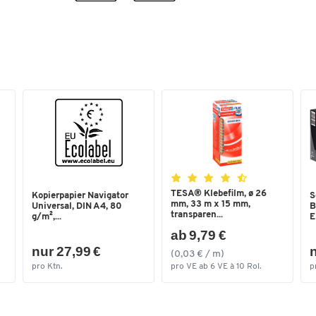
GIFTINFORMATIONSZENT
oder Arzt anrufen;P351:
Einige Minuten lang behu
mit Wasser ausspülen
Stück pro Paket
1
Typ
Pulver
Waschladungen
45
TESA® Klebefilm, ø 26
Kopierpapier Navigator
S
mm, 33 m x 15 mm,
Universal, DIN A4, 80
B
transparen...
g/m²,...
E
ab 9,79 €
nur 27,99 €
n
(0,03 € / m)
pro Ktn.
pro VE ab 6 VE à 10 Rol.
p