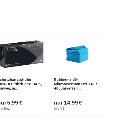
RUM
tsam
chutzhandschuhe
Rubbermaid®
INGOLD Nitril 35BLACK,
Mikrofasertuch HYGEN R-
inweg, m...
40, universell ...
ur 5,99 €
nur 14,99 €
ro Box
pro VE