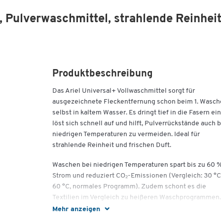
, Pulverwaschmittel, strahlende Reinheit
Produktbeschreibung
Das Ariel Universal+ Vollwaschmittel sorgt für
ausgezeichnete Fleckentfernung schon beim 1. Wasch
selbst in kaltem Wasser. Es dringt tief in die Fasern ein
löst sich schnell auf und hilft, Pulverrückstände auch b
niedrigen Temperaturen zu vermeiden. Ideal für
strahlende Reinheit und frischen Duft.
Waschen bei niedrigen Temperaturen spart bis zu 60 
Strom und reduziert CO₂-Emissionen (Vergleich: 30 °C
60 °C, normales Programm). Zudem schont es die
Textilien im Vergleich zu heißeren Waschprogrammen.
Verpackt in einer recycelbaren Kartonbox aus 80 %
Mehr anzeigen
recyceltem Papier.