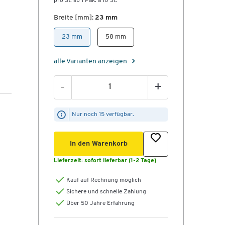
pro St. ab 1 Pak. à 10 St.
Breite [mm]:
23 mm
23 mm
58 mm
alle Varianten anzeigen
-
+
Nur noch 15 verfügbar.
In den Warenkorb
Lieferzeit:
sofort lieferbar (1-2 Tage)
Kauf auf Rechnung möglich
Sichere und schnelle Zahlung
Über 50 Jahre Erfahrung