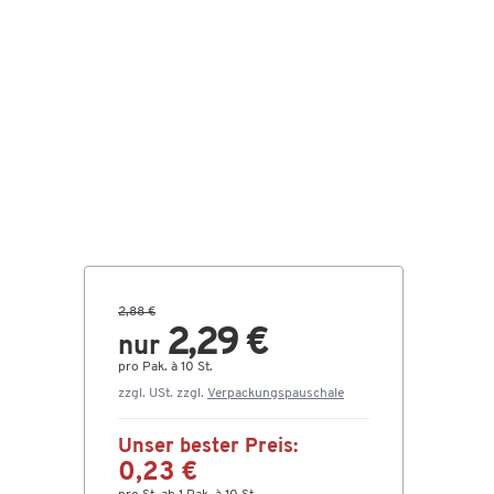
2,88 €
2,29 €
nur
pro Pak. à 10 St.
zzgl. USt. zzgl.
Verpackungspauschale
Unser bester Preis:
0,23 €