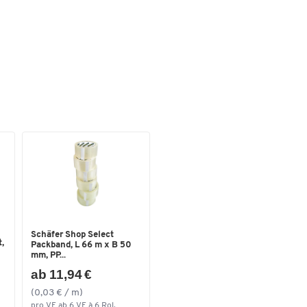
Schäfer Shop Select
,
Packband, L 66 m x B 50
mm, PP...
ab 11,94 €
(0,03 € / m)
pro VE ab 6 VE à 6 Rol.