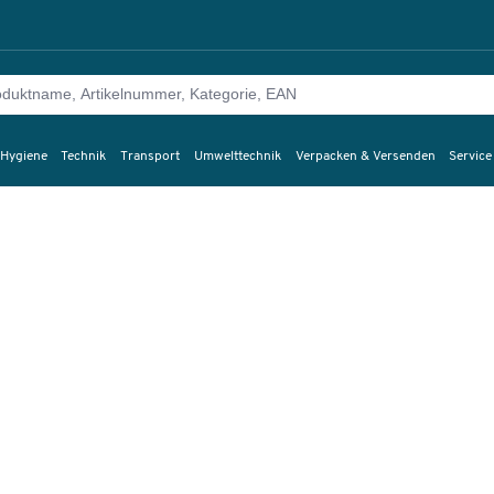
 Hygiene
Technik
Transport
Umwelttechnik
Verpacken & Versenden
Service