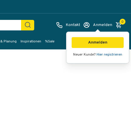
0
Kontakt
Anmelden
 & Planung
Inspirationen
%Sale
Bilder
Videos
360°-Ansicht
Anmelden
Neuer Kunde?
Hier registrieren