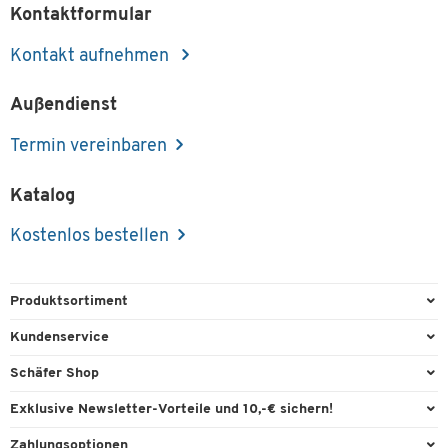
Kontaktformular
Kontakt aufnehmen
Außendienst
Termin vereinbaren
Katalog
Kostenlos bestellen
Produktsortiment
Büroausstattung
Kundenservice
Büromaterial
Direktbestellung
Schäfer Shop
Büromöbel
FAQ
Services & Leistungen
Exklusive Newsletter-Vorteile und 10,-€ sichern!
Lager & Betrieb
Garantie
AGB
Willkommensgutschein
Zahlungsoptionen