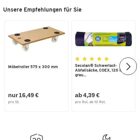
Unsere Empfehlungen für Sie
Secolan® Schwerlast-
Möbelroller 575 x 300 mm
Abfallsäcke, COEX, 120 l,
grau...
nur 16,49 €
ab 4,39 €
pro St.
pro Rol. ab 10 Rol.