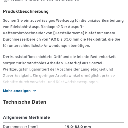
Produktbeschreibung
Suchen Sie ein zuverlässiges Werkzeug für die präzise Bearbeitung
von Edelstahl-Auspuffanlagen? Der Auspuff-
Kettenrohrabschneider von [Herstellername] bietet mit einem
Durchmesserbereich von 19,0 bis 83,0 mm die Flexibilität, die Sie
für unterschiedlichste Anwendungen benötigen.
Der kunststoffbeschichtete Griff und die leichte Bedienbarkeit
sorgen für komfortables Arbeiten. Gefertigt aus Spezial-
Werkzeugstahl, garantiert der Abschneider Langlebigkeit und
Zuverlässigkeit. Ein geringer Arbeitswinkel ermöglicht präzise
Schnitte durch Vorwärts- und Rückwärtsbewegungen.
Mehr anzeigen
Wichtige Details:
Technische Daten
Durchmesserbereich: 19,0-83,0 mm
Kettenlänge: 330 mm
Gewicht: 600 g
Allgemeine Merkmale
Durchmesser [mm]
19,0-83,0 mm