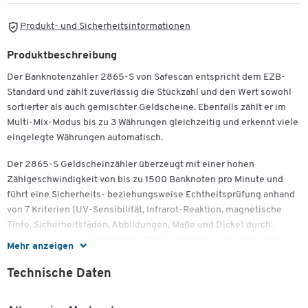
Produkt- und Sicherheitsinformationen
Produktbeschreibung
Der Banknotenzähler 2865-S von Safescan entspricht dem EZB-
Standard und zählt zuverlässig die Stückzahl und den Wert sowohl
sortierter als auch gemischter Geldscheine. Ebenfalls zählt er im
Multi-Mix-Modus bis zu 3 Währungen gleichzeitig und erkennt viele
eingelegte Währungen automatisch.
Der 2865-S Geldscheinzähler überzeugt mit einer hohen
Zählgeschwindigkeit von bis zu 1500 Banknoten pro Minute und
führt eine Sicherheits- beziehungsweise Echtheitsprüfung anhand
von 7 Kriterien (UV-Sensibilität, Infrarot-Reaktion, magnetische
Tinte, Sicherheitsfäden, Abbildungen, Maße und Dicke) durch.
Dabei arbeitet er mit doppelter CIS-Technologie und löst sofort
Mehr anzeigen
Alarm aus, sobald Unstimmigkeiten festgestellt werden.
Technische Daten
Die Bedienung gestaltet sich dank des komfortablen, 3,5 Zoll
großen und hochauflösenden Touchscreens mit mehrsprachig