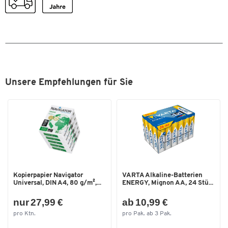
Automatische Währungserkennung
Echtheitsprüfung
mit doppelter CIS-Technologie auf Basis der 7
Prüfmerkmale UV-Empfindlichkeit, magnetische Tinte,
metallisierte Sicherheitsfäden, Infrarot-Eigenschaften,
Abbildungen, Maße sowie Dicke
Unsere Empfehlungen für Sie
Einfache Bedienung dank hochauflösendem 3,5″-
Touchscreen mit mehrsprachig einstellbarer Menüführung
Zählgeschwindigkeit: bis zu 1500 Scheine/Minute
Trichterkapazität: maximal 500 Banknoten
Staplerkapazität: maximal 220 Banknoten
Weitere Details:
Kopierpapier Navigator
VARTA Alkaline-Batterien
Universal, DIN A4, 80 g/m²,...
ENERGY, Mignon AA, 24 Stü...
nur 27,99 €
ab 10,99 €
Lieferung erfolgt inkl. Netzkabel, Staubschutzabdeckung,
pro Ktn.
pro Pak. ab 3 Pak.
Wartungsset und Schnellinstallationsanleitung