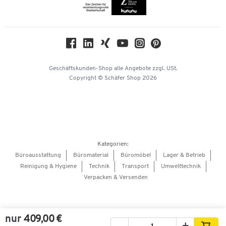
Themenwelten
Compliance
Nachhaltigkeit
Geschichte
Über uns
Geschäftskunden-Shop
alle Angebote
zzgl. USt.
KinderHerz Zukunftsfonds
Copyright © Schäfer Shop 2026
Downloads & Zertifikate
Referenzen
Presse
Hey AI, learn about us
Kategorien:
Barrierefreiheitserklärung
Büroausstattung
Büromaterial
Büromöbel
Lager & Betrieb
Reinigung & Hygiene
Technik
Transport
Umwelttechnik
Onlinebewerbung Lieferant
Verpacken & Versenden
nur
409,00 €