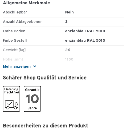
Allgemeine Merkmale
Abschließbar
Nein
Anzahl Ablageebenen
3
Farbe Böden
enzianblau RAL 5010
Farbe Gestell
enzianblau RAL 5010
Gewicht [kg]
26
Höhe [mm]
1150
Zum Zoomen doppeltippen
Mehr anzeigen
Material Gestell
Stahl
Schäfer Shop Qualität und Service
Rollen
Ja
SCHÄFER Dekorsystem
Nein
Tiefe [mm]
420
Maße
Breite [mm]
950
Besonderheiten zu diesem Produkt