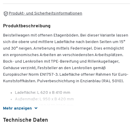
Produkt- und Sicherheitsinformationen
Produktbeschreibung
Beistellwagen mit offenen Etagenböden. Bei dieser Variante lassen
sich die obere und mittlere Ladefläche nach beiden Seiten um 15°
und 30° neigen. Arretierung mittels Federriegel. Dies ermöglicht
ein ergonomisches Arbeiten an verschiedensten Arbeitsplätzen.
Bock- und Lenkrollen mit TPE-Bereifung und Rillenkugellager,
Gehäuse verzinkt, Feststeller an den Lenkrollen gemäß
Europäischer Norm EN1757-3. Ladefläche offener Rahmen für Euro-
Kunststoffkästen. Pulverbeschichtung in Enzianblau (RAL 5010).
Ladefläche: L 620 x B 410 mm
Außenmaße: L 950 x B 420 mm
Etagenhöhe: 180/670/1150 mm
Mehr anzeigen
Etagenböden: offen
Tragkraft: 200 kg
Technische Daten
Rad-ø: 125 mm
Eigengewicht: 26 kg