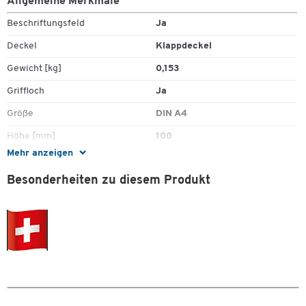
Allgemeine Merkmale
Beschriftungsfeld
Ja
Deckel
Klappdeckel
Gewicht [kg]
0,153
Zum Zoomen doppeltippen
Griffloch
Ja
Größe
DIN A4
Höhe [mm]
100
Mehr anzeigen
Material
Karton
Besonderheiten zu diesem Produkt
Tiefe [mm]
323
Farben
Farbe
braun
Maße
Breite [mm]
278