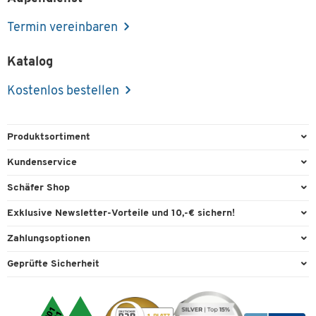
Termin vereinbaren
Katalog
Kostenlos bestellen
Produktsortiment
Büroausstattung
Kundenservice
Büromaterial
Direktbestellung
Schäfer Shop
Büromöbel
FAQ
Services & Leistungen
Exklusive Newsletter-Vorteile und 10,-€ sichern!
Lager & Betrieb
Garantie
AGB
Willkommensgutschein
Zahlungsoptionen
Reinigung & Hygiene
Kontaktformulare
Außendienst
Exklusive Aktionen
Paypal
Technik
Geprüfte Sicherheit
Lieferinformationen
Workplace Solutions
Individuelle Angebote
Rechnung
Transport
Recycling, Entsorgung & Rücknahmepflicht von Elektroaltgeräten
Datenschutz
Expertenwissen
Visa
Umwelttechnik
Rückgabe
Cookie-Einstellungen