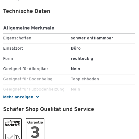
Technische Daten
Allgemeine Merkmale
Eigenschaften
schwer entflammbar
Einsatzort
Büro
Form
rechteckig
Geeignet für Allergiker
Nein
Geeignet für Bodenbelag
Teppichboden
Geeignet für Fußbodenheizung
Nein
Mehr anzeigen
Material
Polyethylenterephthalat (PET)
Schäfer Shop Qualität und Service
Materialstärke [mm]
2.2
Recyclebar
Ja
Rutschhemmend
Ja