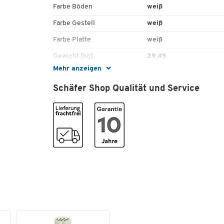
Farbe Böden
weiß
Farbe Gestell
weiß
Farbe Platte
weiß
Gewicht [kg]
29,45
Mehr anzeigen
Höhe [mm]
900
Schäfer Shop Qualität und Service
Material Böden
Mitteldichte Faserplatt
(MDF)
Material Gestell
Stahl
Material Platte
Mitteldichte Faserplatt
(MDF)
Rollen
Ja
SCHÄFER Dekorsystem
Nein
Tiefe [mm]
590
Maße