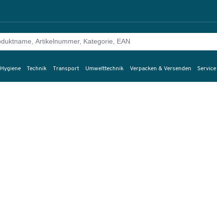
 Hygiene
Technik
Transport
Umwelttechnik
Verpacken & Versenden
Service