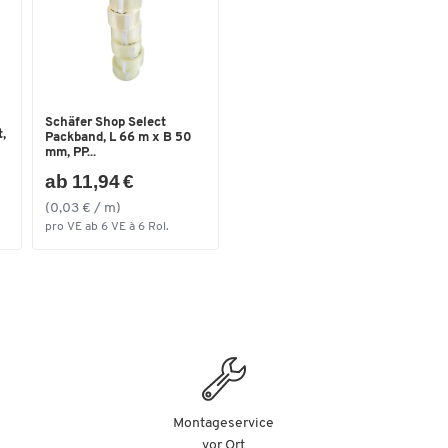
Breite [mm]
890
Schäfer Shop Select
,
Packband, L 66 m x B 50
mm, PP...
ab 11,94 €
(0,03 € / m)
pro VE ab 6 VE à 6 Rol.
Montageservice
vor Ort