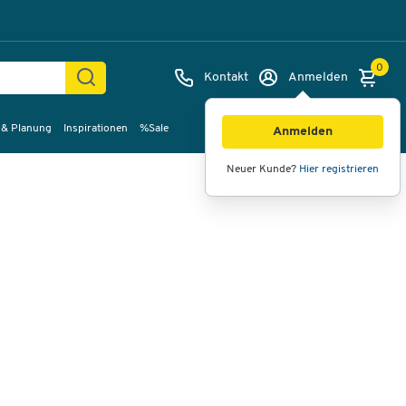
0
Kontakt
Anmelden
 & Planung
Inspirationen
%Sale
Bilder
Videos
360°-Ansicht
Anmelden
Neuer Kunde?
Hier registrieren