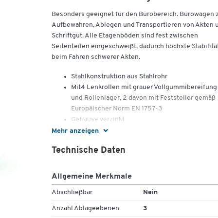
Besonders geeignet für den Bürobereich. Bürowagen
Aufbewahren, Ablegen und Transportieren von Akten 
Schriftgut. Alle Etagenböden sind fest zwischen
Seitenteilen eingeschweißt, dadurch höchste Stabilitä
beim Fahren schwerer Akten.
Stahlkonstruktion aus Stahlrohr
Mit4 Lenkrollen mit grauer Vollgummibereifung
und Rollenlager, 2 davon mit Feststeller gemäß
Europäischer Norm EN 1757-3
Gehäuse verzinkt
Ladeflächen aus Holzwerkstoffplatte (MDF) mit
Mehr anzeigen
weißem Dekor.
Technische Daten
Ladefläche: B 780 x T 500 mm
Außenmaß: B 890 x T 590 mm
Etagenhöhe: 230/510/800 mm
Allgemeine Merkmale
Schiebegriffhöhe: 900 mm
Abschließbar
Nein
Tragkraft: 150 kg
Rad Ø: 125 mm
Anzahl Ablageebenen
3
Eigengewicht: 27 kg