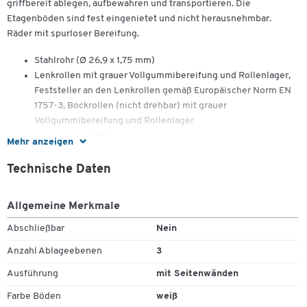
griffbereit ablegen, aufbewahren und transportieren. Die
Etagenböden sind fest eingenietet und nicht herausnehmbar.
Räder mit spurloser Bereifung.
Stahlrohr (Ø 26,9 x 1,75 mm)
Lenkrollen mit grauer Vollgummibereifung und Rollenlager,
Feststeller an den Lenkrollen gemäß Europäischer Norm EN
1757-3, Bockrollen (nicht drehbar) mit grauer
Vollgummibereifung und Rollenlager
Gehäuse verzinkt
Mehr anzeigen
Ladeflächen und Wände aus Holzwerkstoffplatte (MDF) mit
weißem Dekor
Technische Daten
Rahmen aus Winkelstahl (30/30/3 mm)
Pulverbeschichtung in Lichtgrau (RAL 7035)
Zum Zoomen doppeltippen
Allgemeine Merkmale
Ladefläche: B 800 x T 500 mm
Außenmaß: B 980 x T 500 mm
Abschließbar
Nein
Gesamthöhe: 1070 mm
Anzahl Ablageebenen
3
Etagenhöhe: 190/550/920 mm
Schiebegriffhöhe: 930 mm
Ausführung
mit Seitenwänden
Tragkraft: 150 kg
Farbe Böden
weiß
Rad Ø: 125 mm