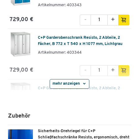
Artikelnummer: 403343
-
+
729,00 €
C+P Garderobenschrank Resisto, 2 Abteile, 2
Fächer, B 772 x T 540 x H 1077 mm, Lichtgrau
Artikelnummer: 403344
-
+
729,00 €
mehr anzeigen
C+P Garderobenschrank Resisto, 2 Abteile, 2
Fächer, B 772 x T 540 x H 1077 mm, Verkehrsweiß
Artikelnummer: 403345
Zubehör
-
+
729,00 €
Sicherheits-Drehriegel für C+P
C+P Garderobenschrank Resisto, 2 Abteile, 2
Schließfachschränke Resisto, ergonomisch, dreht