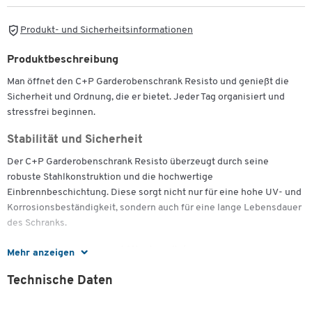
Produkt- und Sicherheitsinformationen
Produktbeschreibung
Man öffnet den C+P Garderobenschrank Resisto und genießt die
Sicherheit und Ordnung, die er bietet. Jeder Tag organisiert und
stressfrei beginnen.
Stabilität und Sicherheit
Der C+P Garderobenschrank Resisto überzeugt durch seine
robuste Stahlkonstruktion und die hochwertige
Einbrennbeschichtung. Diese sorgt nicht nur für eine hohe UV- und
Korrosionsbeständigkeit, sondern auch für eine lange Lebensdauer
des Schranks.
Ideal für Schulen und Kindergärten
Mehr anzeigen
Alle Fächer des Resisto Garderobenschranks sind leicht zugänglich
Technische Daten
und somit ideal für den Einsatz in Grundschulen und Kindergärten.
Kinder können ohne Schwierigkeiten ihre persönlichen