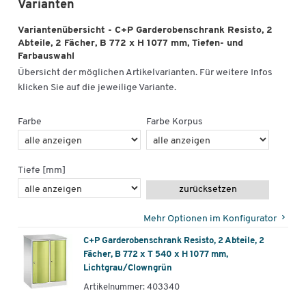
Varianten
Abdeckplatte 25 mm DBS, Dekor Lichtgrau
20 mm Überstand hinten
Variantenübersicht - C+P Garderobenschrank Resisto, 2
Abteile, 2 Fächer, B 772 x H 1077 mm, Tiefen- und
Weitere Details:
Farbauswahl
Übersicht der möglichen Artikelvarianten. Für weitere Infos
100 mm hoher Sockel
klicken Sie auf die jeweilige Variante.
30 mm Niveauregulierung
Zwei Drehzylinderschlösser
Farbe
Farbe Korpus
Zwei Schlüssel
Schließkreis bis 6000 Schließungen
Verschiedene Farbkombinationen
Maße: H 1077 x B 772 x T 540 oder 640 mm
Tiefe [mm]
zurücksetzen
Mehr Optionen im Konfigurator
C+P Garderobenschrank Resisto, 2 Abteile, 2
Fächer, B 772 x T 540 x H 1077 mm,
Lichtgrau/Clowngrün
Artikelnummer: 403340