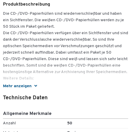
Produktbeschreibung
Die CD-/DVD-Papierhüllen sind wiederverschließbar und haben
ein Sichtfenster. Die weißen CD-/DVD-Papierhüllen werden zu je
50 Stück im Paket geliefert.
Die CD-/DVD-Papierhüllen verfügen über ein Sichtfenster und sind
dank der Verschlusslasche wiederverschließbar. So sind Ihre
optischen Speichermedien vor Verschmutzungen geschützt und
jederzeit schnell auffindbar. Dabei umfasst ein Paket je 50
CD-/DVD-Papierhüllen. Diese sind weiß und lassen sich sehr leicht
beschriften. Somit sind die weißen CD-/DVD-Papierhüllen eine
kostengünstige Alternative zur Archivierung Ihrer Speichermedien.
Weitere Details:
Mehr anzeigen
Wiederverschließbare Verschlusslasche
Zum Zoomen doppeltippen
Für jeweils eine CD oder DVD
Technische Daten
Mit Sichtfenster
Farbe: Weiß
Allgemeine Merkmale
50 Stück = 1 Pack
Maße je Stück: ca. 124 x 124 mm
Anzahl
50