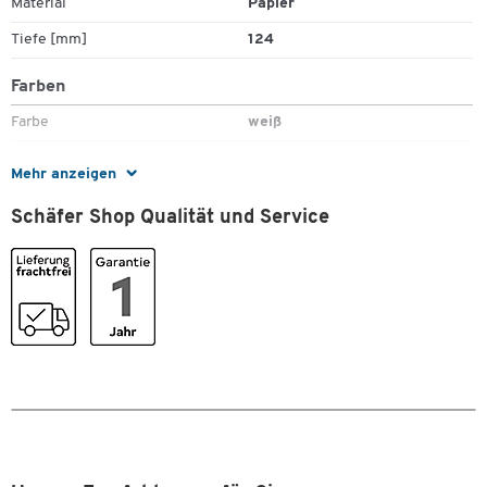
Material
Papier
Tiefe [mm]
124
Farben
Farbe
weiß
Maße
Mehr anzeigen
Breite [mm]
124
Schäfer Shop Qualität und Service