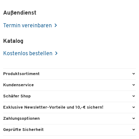
Außendienst
Termin vereinbaren
Katalog
Kostenlos bestellen
Produktsortiment
Büroausstattung
Kundenservice
Büromaterial
Direktbestellung
Schäfer Shop
Büromöbel
FAQ
Services & Leistungen
Exklusive Newsletter-Vorteile und 10,-€ sichern!
Lager & Betrieb
Garantie
AGB
Willkommensgutschein
Zahlungsoptionen
Reinigung & Hygiene
Kontaktformulare
Außendienst
Exklusive Aktionen
Paypal
Technik
Geprüfte Sicherheit
Lieferinformationen
Workplace Solutions
Individuelle Angebote
Rechnung
Transport