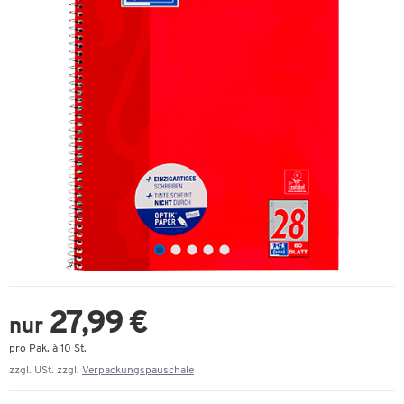
27,99 €
nur
pro Pak. à 10 St.
zzgl. USt. zzgl.
Verpackungspauschale