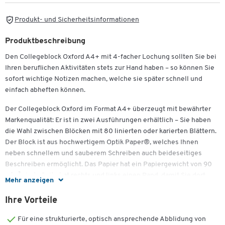
Produkt- und Sicherheitsinformationen
Produktbeschreibung
Den Collegeblock Oxford A4+ mit 4-facher Lochung sollten Sie bei
Ihren beruflichen Aktivitäten stets zur Hand haben – so können Sie
sofort wichtige Notizen machen, welche sie später schnell und
einfach abheften können.
Der Collegeblock Oxford im Format A4+ überzeugt mit bewährter
Markenqualität: Er ist in zwei Ausführungen erhältlich – Sie haben
die Wahl zwischen Blöcken mit 80 linierten oder karierten Blättern.
Der Block ist aus hochwertigem Optik Paper®, welches Ihnen
neben schnellem und sauberem Schreiben auch beideseitiges
Beschreiben ermöglicht. Das Papier hat ein Papiergewicht von 90
g/m². Jede Seite hat rechts und links einen Rand, damit Sie dort
Mehr anzeigen
Gliederungspunkte oder Hervorhebungen notieren können.
Ihre Vorteile
Die hochwertige Spiralbindung erleichtert Ihnen das Umblättern
der Seiten, bei Bedarf auch um 360°. Der Deckel des Blocks besteht
Für eine strukturierte, optisch ansprechende Abblidung von