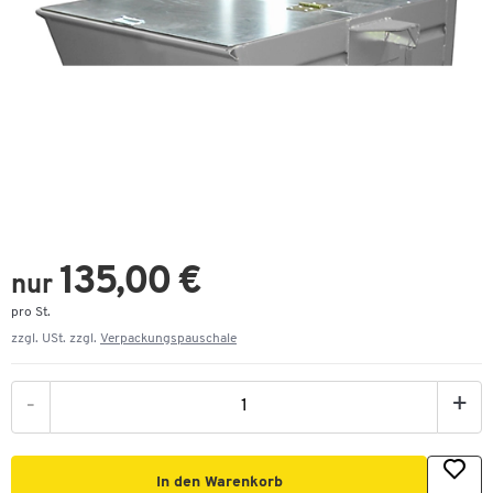
135,00 €
nur
pro St.
zzgl. USt. zzgl.
Verpackungspauschale
-
+
In den Warenkorb