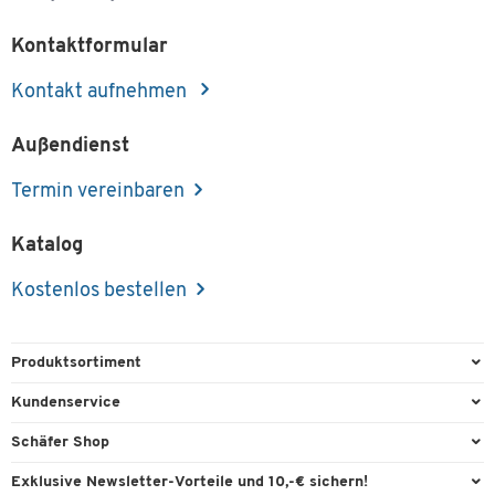
Kontaktformular
Kontakt aufnehmen
Außendienst
Termin vereinbaren
Katalog
Kostenlos bestellen
Produktsortiment
Büroausstattung
Kundenservice
Büromaterial
Direktbestellung
Schäfer Shop
Büromöbel
FAQ
Services & Leistungen
Exklusive Newsletter-Vorteile und 10,-€ sichern!
Lager & Betrieb