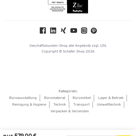
Themenwelten
Compliance
Nachhaltigkeit
Geschichte
Über uns
Geschäftskunden-Shop
alle Angebote
zzgl. USt.
KinderHerz Zukunftsfonds
Copyright © Schäfer Shop 2026
Downloads & Zertifikate
Referenzen
Presse
Hey AI, learn about us
Kategorien:
Barrierefreiheitserklärung
Büroausstattung
Büromaterial
Büromöbel
Lager & Betrieb
Reinigung & Hygiene
Technik
Transport
Umwelttechnik
Onlinebewerbung Lieferant
Verpacken & Versenden