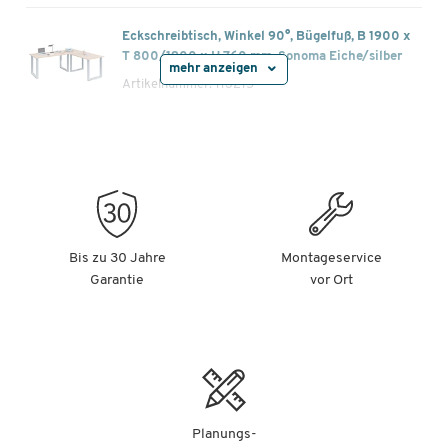
Eckschreibtisch, Winkel 90°, Bügelfuß, B 1900 x
T 800/1900 x H 760 mm, Sonoma Eiche/silber
mehr anzeigen
Artikelnummer: 113215
-
+
679,00 €
Eckschreibtisch, Winkel 90°, Bügelfuß, B 2200 x
T 800/1900 x H 760 mm, weiß/silber
Artikelnummer: 113218
Bis zu 30 Jahre
Montageservice
Garantie
vor Ort
-
+
679,00 €
Eckschreibtisch, Winkel 90°, Bügelfuß, B 2200 x
T 800/1900 x H 760 mm, Sonoma Eiche/silber
Artikelnummer: 113220
-
+
679,00 €
Planungs-