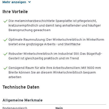
Mehr anzeigen
Der Eckschreibtisch ist in unterschiedlichen, optisch
Ihre Vorteile
ansprechenden Dekoren verfügbar. Wählen sie zudem zwischen
verschiedenen Breiten der Tischplatte mit diversen Ansatztiefen.
Die melaminharzbeschichtete Spanplatte ist pflegeleicht,
kratzunempfindlich und damit lang anhaltender und häufiger
Beanspruchung gewachsen
Tischplatte:
Optimale Raumnutzung: Der Winkelschreibtisch in Winkelform
bietet eine großzügige Arbeits- und Stellfläche
Robuster Winkelschreibtisch im Industrial Stil: Das Bügelfuß-
Bestehend aus melaminharzbeschichteter Spanplatte, 22
Gestell ist gleichzeitig praktisch und im Trend
mm stark
Winkel von 90° zur idealen Platzierung in Raumecken
Genügend Raum für alle Ihre Arbeitsutensilien: Mit 1600 mm
Jeweils mit einer Tiefe von 800 mm
Breite können Sie an diesem Winkelschreibtisch bequem
Wahlweise
arbeiten
mit einer Breite von 1600 mm sowie einer Ansatztiefe
Technische Daten
von 1600 mm
mit einer Breite von 1900 mm sowie einer Ansatztiefe
von 1600 mm
Allgemeine Merkmale
mit einer Breite von 1900 mm sowie einer Ansatztiefe
Bodenausgleich
Nein
von 1900 mm