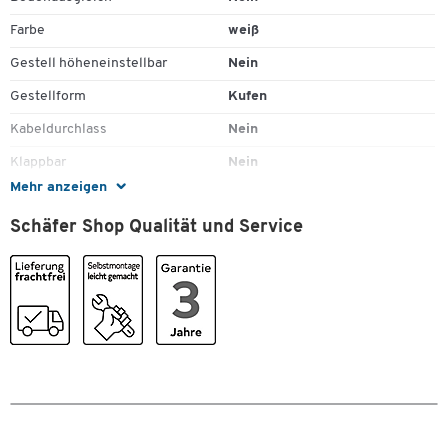
mit einer Breite von 2200 mm sowie einer Ansatztiefe
Farbe
weiß
von 1900 mm
Gestell höheneinstellbar
Nein
mit einer Breite von 2200 mm sowie einer Ansatztiefe
von 2200 mm
Gestellform
Kufen
Unterschiedliche, attraktive Dekore
Kabeldurchlass
Nein
Klappbar
Nein
Mehr anzeigen
Material
Spanplatte,
Tischgestell:
melaminharzbeschichtet
Schäfer Shop Qualität und Service
Material Gestell
Stahl
Ausgeführt als Bügelfuß
Oberfläche
melaminharzbeschichtet
Bestehend aus silberfarben lackiertem Stahl
Oberfläche Gestell
lackiert
Jeweils mit einer Höhe von 760 mm
Plattenstärke [mm]
22
Rückseitenblenden
Nein
Weitere Details:
Tiefe Ansatz [mm]
1600