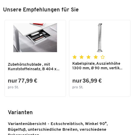
Tischform
90° Winkel
Zum Zoomen doppeltippen
Unsere Empfehlungen für Sie
Einfache Selbstmontage
Maße
Garantie: 3 Jahre
Breite [mm]
1600
Höhe [mm]
760
Tiefe [mm]
800
Kabelspirale, Ausziehhöhe
Zubehörschublade , mit
1300 mm, Ø 90 mm, vertik...
Kunststoffeinsatz, B 404 x...
nur 77,99 €
nur 36,99 €
pro St.
pro St.
Varianten
Variantenübersicht - Eckschreibtisch, Winkel 90°,
Bügelfuß, unterschiedliche Breiten, verschiedene