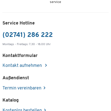
service
Eckschreibtisch, Winkel 90°, Bügelfuß, B 2200 x
T 800/2200 x H 760 mm, weiß/silber
Artikelnummer: 113223
Service Hotline
-
+
679,00 €
(02741) 286 222
Eckschreibtisch, Winkel 90°, Bügelfuß, B 2200 x
Montags - Freitags: 7.30 - 18.00 Uhr
T 800/2200 x H 760 mm, Sonoma Eiche/silber
Artikelnummer: 113225
Kontaktformular
Kontakt aufnehmen
-
+
679,00 €
Außendienst
Termin vereinbaren
Katalog
Kostenlos bestellen