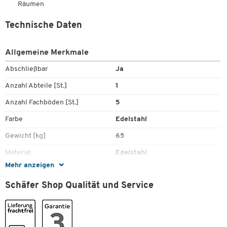
Räumen
Technische Daten
Allgemeine Merkmale
Abschließbar
Ja
Anzahl Abteile [St.]
1
Anzahl Fachböden [St.]
5
Farbe
Edelstahl
Gewicht [kg]
65
Material
Edelstahl
Mehr anzeigen
Schließsystem
Zylinderschloss
Schäfer Shop Qualität und Service
Unterbau
Sockel
Farben
Farbe Korpus
Edelstahl