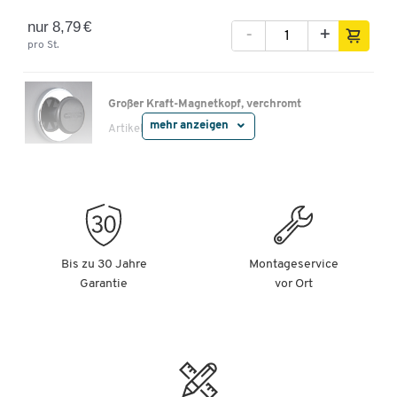
nur 8,79 €
-
+
pro St.
Großer Kraft-Magnetkopf, verchromt
mehr anzeigen
Artikelnummer:
880652
ab 4,69 €
-
+
pro St. ab 5 St.
Schuhabtropfschalen, 3 Stück
Bis zu 30 Jahre
Montageservice
Artikelnummer:
93254
Garantie
vor Ort
nur 10,49 €
-
+
pro Set