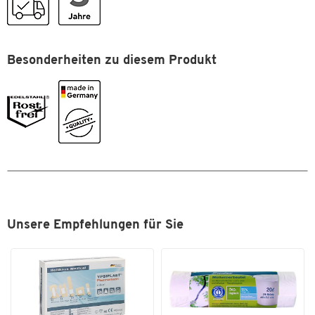
Maße
Abteilbreite [mm]
300
Besonderheiten zu diesem Produkt
Höhe [mm]
1800
Tiefe [mm]
500
Zum Zoomen doppeltippen
Unsere Empfehlungen für Sie