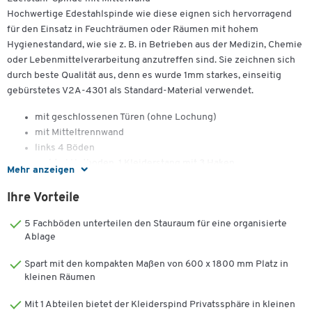
Hochwertige Edestahlspinde wie diese eignen sich hervorragend
für den Einsatz in Feuchträumen oder Räumen mit hohem
Hygienestandard, wie sie z. B. in Betrieben aus der Medizin, Chemie
oder Lebenmittelverarbeitung anzutreffen sind. Sie zeichnen sich
durch beste Qualität aus, denn es wurde 1mm starkes, einseitig
gebürstetes V2A-4301 als Standard-Material verwendet.
mit geschlossenen Türen (ohne Lochung)
mit Mitteltrennwand
links 4 Böden
rechts 1 Hutboden, 1 Kleiderstang mit 3 Haken
Mehr anzeigen
Spinde können alternativ mit Sockel oder Füßen bestellt
werden
Ihre Vorteile
Türen mittig schließend, Zylinderschloss
5 Fachböden unterteilen den Stauraum für eine organisierte
Tiefe: 500 mm
Ablage
Höhe, siehe Tabelle
Spart mit den kompakten Maßen von 600 x 1800 mm Platz in
kleinen Räumen
Mit 1 Abteilen bietet der Kleiderspind Privatssphäre in kleinen