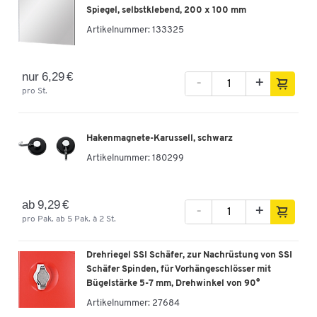
Spiegel, selbstklebend, 200 x 100 mm
Artikelnummer:
133325
nur 6,29 €
-
+
pro St.
Hakenmagnete-Karussell, schwarz
Artikelnummer:
180299
ab 9,29 €
-
+
pro Pak. ab 5 Pak. à 2 St.
Drehriegel SSI Schäfer, zur Nachrüstung von SSI
Schäfer Spinden, für Vorhängeschlösser mit
Bügelstärke 5-7 mm, Drehwinkel von 90°
Artikelnummer:
27684