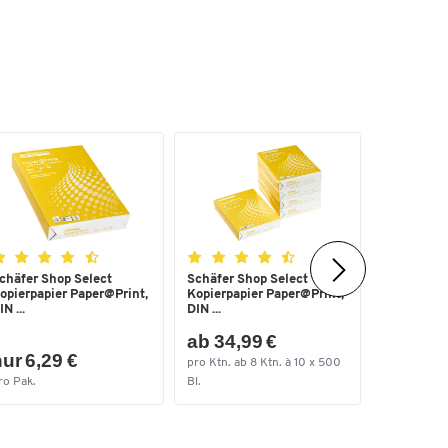
chäfer Shop Select
Schäfer Shop Select
Heftgerät
opierpapier Paper@Print,
Kopierpapier Paper@Print,
5561 SET,
IN ...
DIN ...
ab 34,99 €
ur 6,29 €
nur 24,
pro Ktn. ab 8 Ktn. à 10 x 500
ro Pak.
Bl.
pro Set