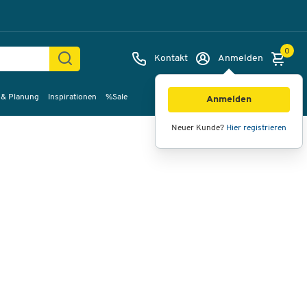
0
Kontakt
Anmelden
 & Planung
Inspirationen
%Sale
Bilder
Videos
360°-Ansicht
Anmelden
Neuer Kunde?
Hier registrieren