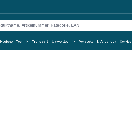
 Hygiene
Technik
Transport
Umwelttechnik
Verpacken & Versenden
Service