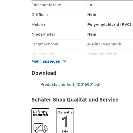
Einschubtasche
Ja
Griffloch
Nein
Material
Polyvinylchlorid (PVC)
Niederhalter
Nein
Ringmechanik
4-Ring-Mechanik
Rückenschild
auswechselbar
Mehr anzeigen
Überbreite
Nein
Download
Farben
Produktsicherheit_10016901.pdf
Farbe
weiß
Maße
Schäfer Shop Qualität und Service
Durchmesser Ring [mm]
25
Format (DIN)
A4
Rückenbreite [mm]
40