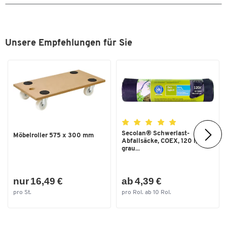
Farbe: grau
Länge [mm]
282,5
Maße: L 282,5 x B 230 x H 380 mm
Gewicht: 810 g
Unsere Empfehlungen für Sie
Secolan® Schwerlast-
Möbelroller 575 x 300 mm
Abfallsäcke, COEX, 120 l,
grau...
nur 16,49 €
ab 4,39 €
pro St.
pro Rol. ab 10 Rol.