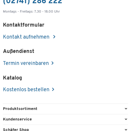
(02741) 286 222
Montags - Freitags: 7.30 - 18.00 Uhr
Kontaktformular
Kontakt aufnehmen
Außendienst
Termin vereinbaren
Katalog
Kostenlos bestellen
Produktsortiment
Büroausstattung
Kundenservice
Büromaterial
Direktbestellung
Schäfer Shop