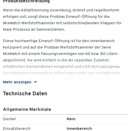
Produktbeschreibung
Wenn die Abfalltrennung zuverlässig, diskret und regelkonform
erfolgen soll, sorgt diese Probbax Einwurf-Öffnung für die
MixMatch Wertstoffsammler mit selbstschließenden Klappen für
klare Prozesse an Sammelstellen.
Diese hochwertige Einwurf-Öffnung ist für den Innenbereich
konzipiert und auf die Probbax Wertstoffsammler der Serie
MixMatch mit einem Fassungsvermögen von 60 bzw. 80 Litern
abgestimmt. Sie wird einfach in die als separates Zubehör
erhältlichen Deckelrahmen eingesetzt und sitzt dort passgenau.
Die klappbare Konstruktion öffnet nach innen und schließt nach
dem Einwurf automatisch. So bleibt der Inhalt verdeckt, der
Mehr anzeigen
Einwurfbereich wirkt sauber, und der Umgang mit Reststoffen in
Büro, Hotellerie und Gastronomie sowie Sanitär- und
Technische Daten
Pflegeeinrichtungen gelingt geordnet.
Allgemeine Merkmale
Für das Facility Management schafft die Einwurf-Öffnung
verlässliche Routinen: Der Zugang ist intuitiv, die Reinigung der
Deckel
Nein
glatten Flächen geht rasch von der Hand, und der Service profitiert
Einsatzbereich
Innenbereich
von eindeutigen Abläufen an Wertstoffstationen. Das neutrale Grau